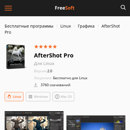
Бесплатные программы
Linux
Графика
AfterShot
Pro
AfterShot Pro
Для Linux
Версия:
2.0
Лицензия:
Бесплатно для Linux
3760 скачиваний
Linux
Windows
Mac OS