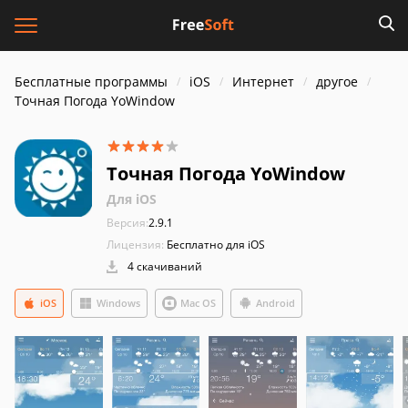
Бесплатные программы
iOS
Интернет
другое
Точная Погода YoWindow
Точная Погода YoWindow
Для iOS
Версия:
2.9.1
Лицензия:
Бесплатно для iOS
4 скачиваний
iOS
Windows
Mac OS
Android