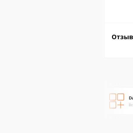
Отзы
D
Ве