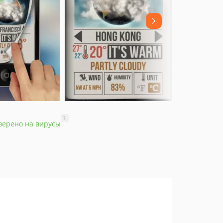
?
верено на вирусы