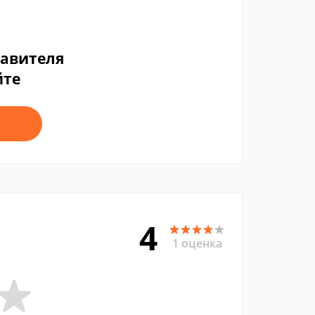
тавителя
йте
4
1 оценка