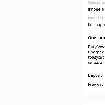
Совмести
iPhone, i
Разработ
Ketchapp
Описан
Daily We
Программ
градусах
ветра, а 
Версии
Если у в