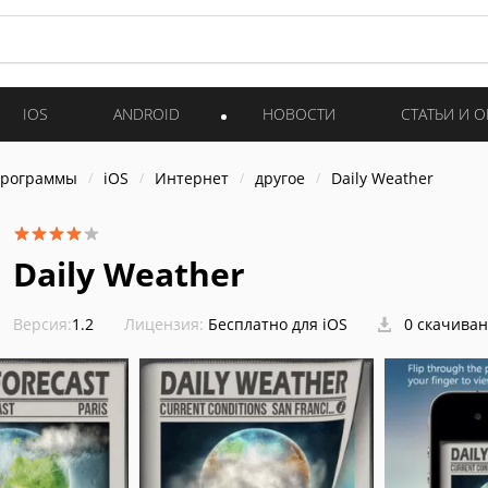
IOS
ANDROID
НОВОСТИ
СТАТЬИ И 
программы
iOS
Интернет
другое
Daily Weather
Daily Weather
Версия:
1.2
Лицензия:
Бесплатно для iOS
0 скачива