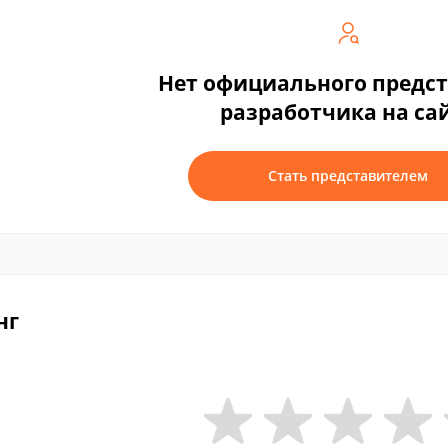
Нет официального предс
разработчика на са
Стать представителем
нг