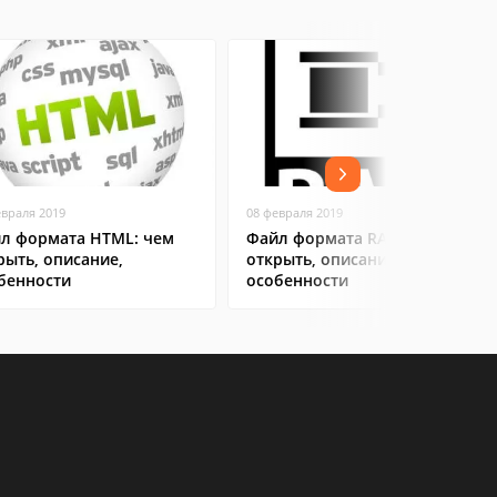
евраля 2019
08 февраля 2019
л формата HTML: чем
Файл формата RAR: чем
рыть, описание,
открыть, описание,
бенности
особенности