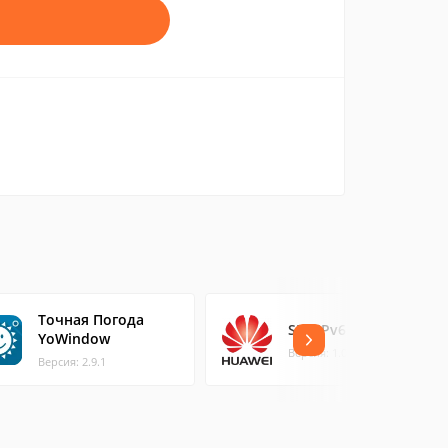
Точная Погода
SDNIPv6
YoWindow
Версия: 1.0.1
Версия: 2.9.1