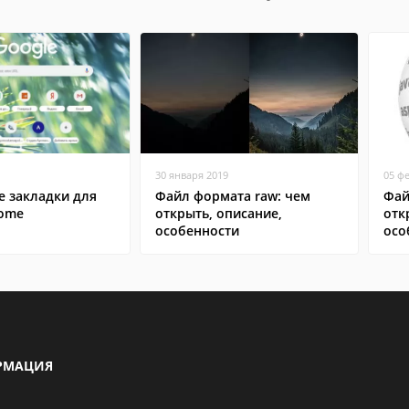
30 января 2019
05 ф
е закладки для
Файл формата raw: чем
Фай
rome
открыть, описание,
отк
особенности
осо
РМАЦИЯ