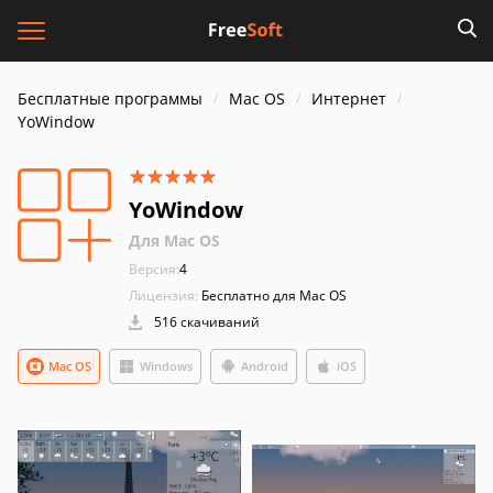
Бесплатные программы
Mac OS
Интернет
YoWindow
YoWindow
Для Mac OS
Версия:
4
Лицензия:
Бесплатно для Mac OS
516 скачиваний
Mac OS
Windows
Android
iOS