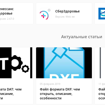
енессанс
СберЗдоровье
доровье
Версия: Web-ве
рсия: 2.67.0
Актуальные статьи
05 февраля 2019
11 ф
ата DAT: чем
Файл формата DXF: чем
Фай
писание,
открыть, описание,
отк
ти
особенности
осо