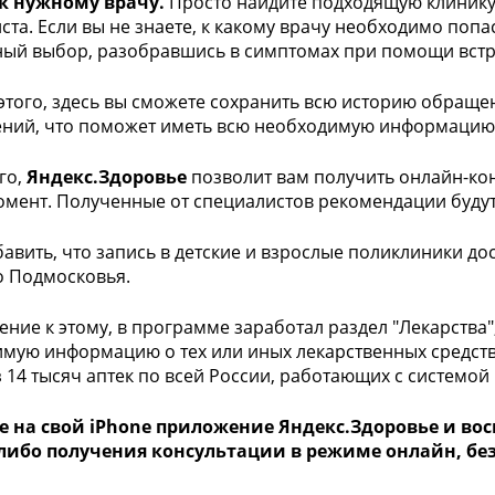
 к нужному врачу.
Просто найдите подходящую клинику 
ста. Если вы не знаете, к какому врачу необходимо поп
ый выбор, разобравшись в симптомах при помощи встр
того, здесь вы сможете сохранить всю историю обраще
ний, что поможет иметь всю необходимую информацию 
го,
Яндекс.Здоровье
позволит вам получить онлайн-кон
мент. Полученные от специалистов рекомендации будут 
бавить, что запись в детские и взрослые поликлиники до
 Подмосковья.
ение к этому, в программе заработал раздел "Лекарства"
мую информацию о тех или иных лекарственных средствах
 14 тысяч аптек по всей России, работающих с системой 
е на свой iPhone приложение Яндекс.Здоровье и во
либо получения консультации в режиме онлайн, без 