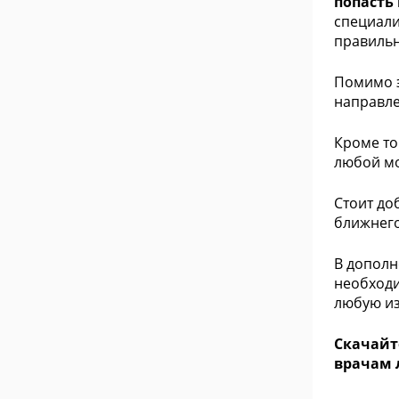
попасть
специали
правильн
Помимо э
направле
Кроме то
любой мо
Стоит до
ближнего
В дополн
необходи
любую из
Скачайт
врачам 