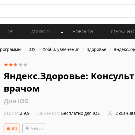
IOS
ANDROID
НОВОСТИ
СТАТЬИ И 
программы
iOS
Хобби, увлечения
Здоровье
Яндекс.Зд
Яндекс.Здоровье: Консуль
врачом
Для iOS
Версия:
2.9.9
Лицензия:
Бесплатно для iOS
2 скачив
iOS
Android