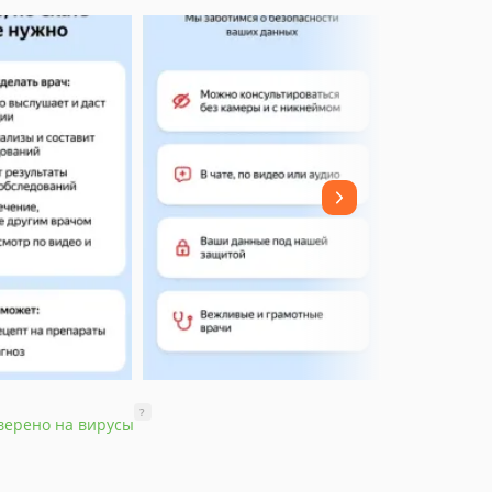
?
верено на вирусы