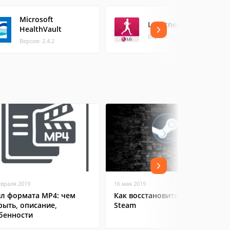
Microsoft
LG Fitness
HealthVault
Версия: 2.5.26
Версия: 2.4.2
евраля 2019
16 мая 2019
л формата MP4: чем
Как восстановить аккаунт в
рыть, описание,
Steam
бенности