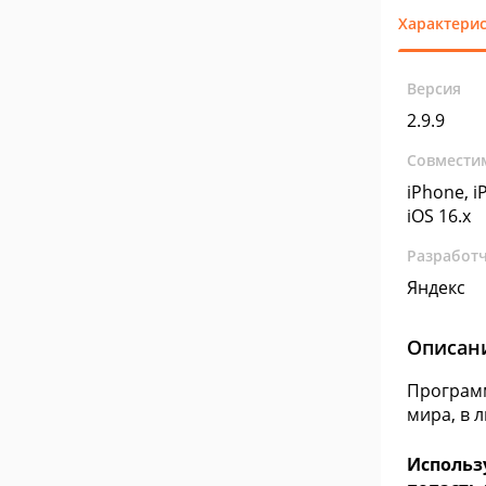
Характери
Версия
2.9.9
Совмести
iPhone, iP
iOS 16.x
Разработ
Яндекс
Описан
Программ
мира, в 
Использ