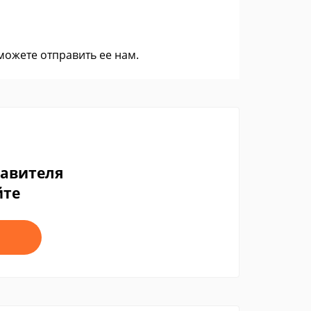
 можете
отправить ее нам
.
тавителя
йте