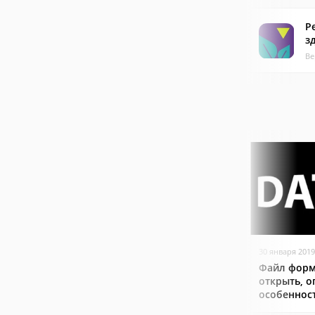
Р
з
Ве
30 января 2019
Файл форм
открыть, о
особеннос