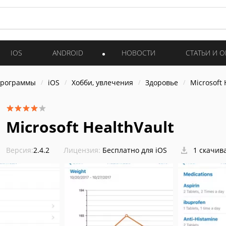
IOS
ANDROID
НОВОСТИ
СТАТЬИ И 
программы
iOS
Хобби, увлечения
Здоровье
Microsoft 
Microsoft HealthVault
Версия:
2.4.2
Лицензия:
Бесплатно для iOS
1 скачив