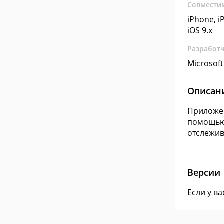
Совмести
iPhone, iP
iOS 9.x
Разработ
Microsoft
Описан
Приложен
помощью,
отслежив
Версии
Если у в