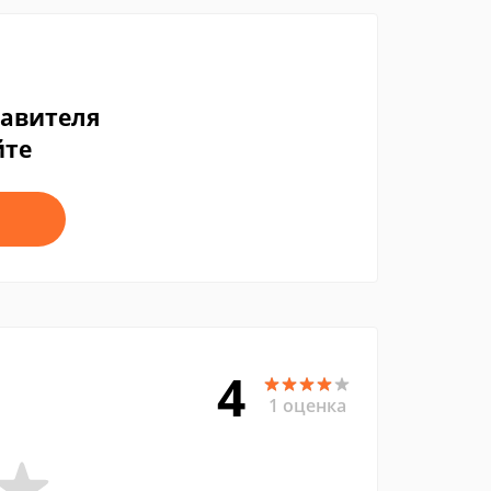
тавителя
йте
4
1 оценка