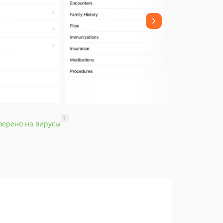
?
верено на вирусы