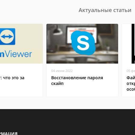
Актуальные статьи
04 июня 2022
05 ф
: что это за
Восстановление пароля
Фай
скайп
отк
осо
РМАЦИЯ