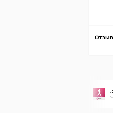
Отзы
LG
Ве