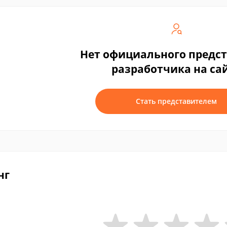
Нет официального предс
разработчика на са
Стать представителем
нг