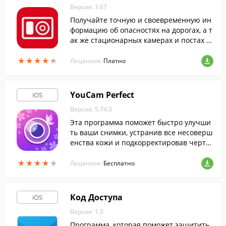
Версия: 3.67
Получайте точную и своевременную ин
формацию об опасностях на дорогах, а т
ак же стационарных камерах и постах Д
ПС на своем пути при помощи этой прог
★
★
★
★
★
★
★
★
★
★
раммы.
Лицензия:
Платно
YouCam Perfect
iOS
Версия: 5.74.0
Эта программа поможет быстро улучши
ть ваши снимки, устранив все несоверш
енства кожи и подкорректировав черты
лица всего в несколько кликов.
★
★
★
★
★
★
★
★
★
★
Лицензия:
Бесплатно
Код Доступа
iOS
Версия: 1.0
Программа, которая поможет защитить