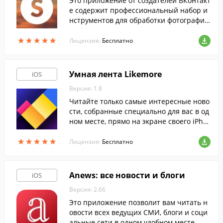
Это приложение от создателей ВКонтакт
е содержит профессиональный набор и
нструментов для обработки фотографи
й.
★
★
★
★
★
★
★
★
★
★
Лицензия:
Бесплатно
Умная лента Likemore
iOS
Версия: 1.8
Читайте только самые интересные ново
сти, собранные специально для вас в од
ном месте, прямо на экране своего iPho
ne или iPad.
★
★
★
★
★
★
★
★
★
★
Лицензия:
Бесплатно
Anews: все новости и блоги
iOS
Версия: 2.66
Это приложение позволит вам читать н
овости всех ведущих СМИ, блоги и соци
альные сети в одном удобном месте.