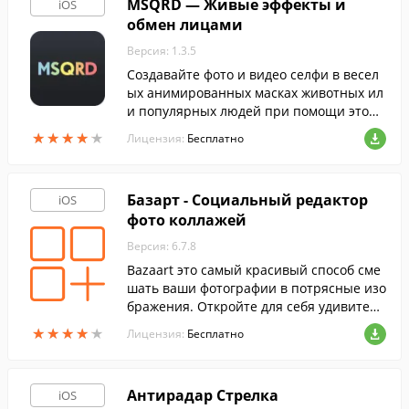
MSQRD — Живые эффекты и
iOS
обмен лицами
Версия: 1.3.5
Создавайте фото и видео селфи в весел
ых анимированных масках животных ил
и популярных людей при помощи этой
программы. Созданными селфи можно п
★
★
★
★
★
★
★
★
★
★
Лицензия:
Бесплатно
оделиться с друзьями через любые месс
енджеры и социальные сети.
Базарт - Социальный редактор
iOS
фото коллажей
Версия: 6.7.8
Bazaart это самый красивый способ сме
шать ваши фотографии в потрясные изо
бражения. Откройте для себя удивитель
ных создателей и бесконечное вдохнове
★
★
★
★
★
★
★
★
★
★
Лицензия:
Бесплатно
ние. Будьте готовы, чтобы влюбляться.
Антирадар Стрелка
iOS