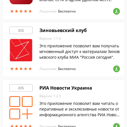
★
★
★
★
★
★
★
★
★
★
Лицензия:
Бесплатно
Зиновьевский клуб
iOS
Версия: 1.1.4
Это приложение позволит вам получать
мгновенный доступ к материалам Зинов
ьевского клуба МИА "Россия сегодня".
★
★
★
★
★
★
★
★
★
★
Лицензия:
Бесплатно
РИА Новости Украина
iOS
Версия: 1.2.3
Это приложение позволит вам читать о
перативные и эксклюзивные новости от
информационного агентства РИА Новос
ти Украина на экране вашего мобильног
★
★
★
★
★
★
★
★
★
★
о устройства.
Лицензия:
Бесплатно