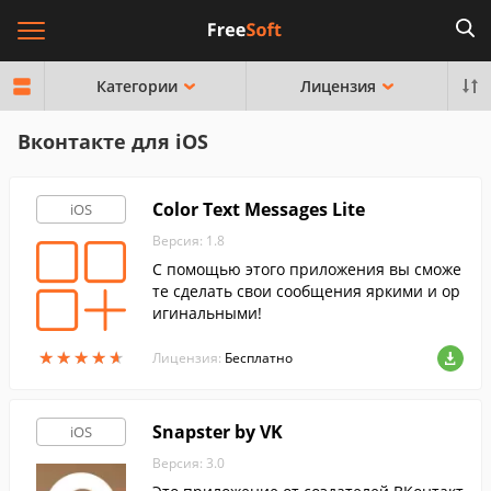
Категории
Лицензия
Вконтакте для iOS
Color Text Messages Lite
iOS
Версия: 1.8
С помощью этого приложения вы сможе
те сделать свои сообщения яркими и ор
игинальными!
★
★
★
★
★
★
★
★
★
★
Лицензия:
Бесплатно
Snapster by VK
iOS
Версия: 3.0