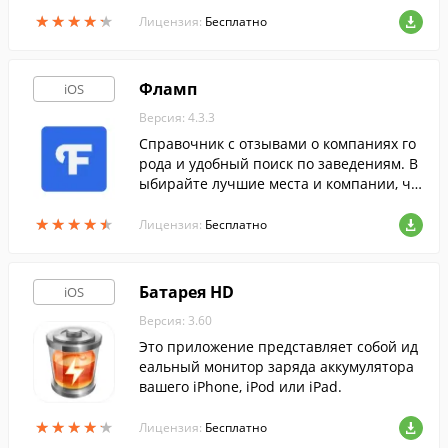
ой программы.
★
★
★
★
★
★
★
★
★
★
Лицензия:
Бесплатно
Фламп
iOS
Версия: 4.3.3
Справочник с отзывами о компаниях го
рода и удобный поиск по заведениям. В
ыбирайте лучшие места и компании, чи
тайте отзывы и делитесь собственным о
★
★
★
★
★
★
★
★
★
★
пытом откуда угодно.
Лицензия:
Бесплатно
Батарея HD
iOS
Версия: 3.60
Это приложение представляет собой ид
еальный монитор заряда аккумулятора
вашего iPhone, iPod или iPad.
★
★
★
★
★
★
★
★
★
★
Лицензия:
Бесплатно