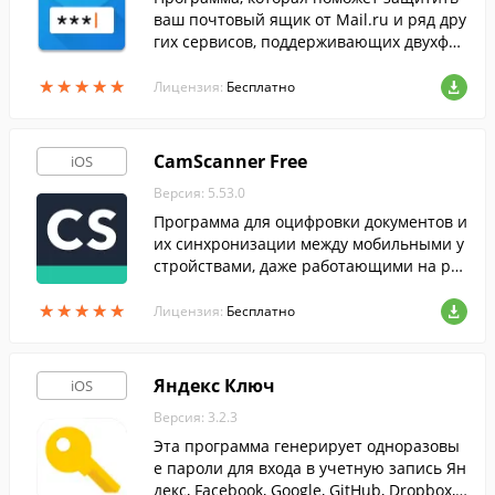
ваш почтовый ящик от Mail.ru и ряд дру
гих сервисов, поддерживающих двухфак
торную аутентификацию, от несанкцион
★
★
★
★
★
★
★
★
★
★
ированного доступа.
Лицензия:
Бесплатно
CamScanner Free
iOS
Версия: 5.53.0
Программа для оцифровки документов и
их синхронизации между мобильными у
стройствами, даже работающими на раз
личных операционных системах.
★
★
★
★
★
★
★
★
★
★
Лицензия:
Бесплатно
Яндекс Ключ
iOS
Версия: 3.2.3
Эта программа генерирует одноразовы
е пароли для входа в учетную запись Ян
декс, Facebook, Google, GitHub, Dropbox,