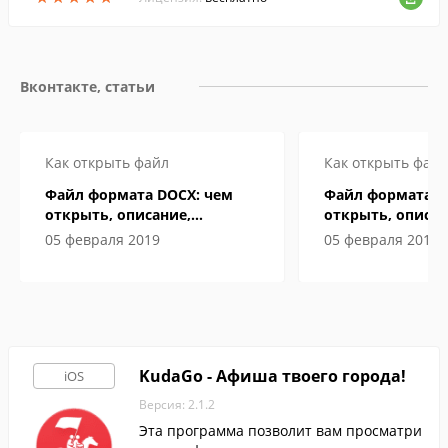
Вконтакте, статьи
Как открыть файл
Как открыть файл
Файл формата DOCX: чем
Файл формата D
открыть, описание,
открыть, описан
особенности
особенности
05 февраля 2019
05 февраля 2019
KudaGo - Афиша твоего города!
iOS
Версия: 2.1.2
Эта программа позволит вам просматри