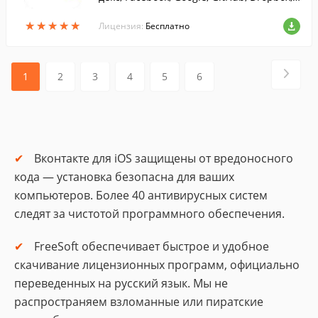
ВКонтакте и других сервисов с двухфакт
★
★
★
★
★
★
★
★
★
★
оорной аутентификацией.
Лицензия:
Бесплатно
1
2
3
4
5
6
Вконтакте для iOS защищены от вредоносного
кода — установка безопасна для ваших
компьютеров. Более 40 антивирусных систем
следят за чистотой программного обеспечения.
FreeSoft обеспечивает быстрое и удобное
скачивание лицензионных программ, официально
переведенных на русский язык. Мы не
распространяем взломанные или пиратские