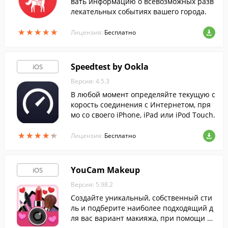
вать информацию о всевозможных разв
лекательных событиях вашего города.
★
★
★
★
★
★
★
★
★
★
Лицензия:
Бесплатно
Speedtest by Ookla
iOS
Версия: 4.5.3
В любой момент определяйте текущую с
корость соединения с Интернетом, пря
мо со своего iPhone, iPad или iPod Touch.
★
★
★
★
★
★
★
★
★
★
Лицензия:
Бесплатно
YouCam Makeup
iOS
Версия: 5.98.2
Создайте уникальный, собственный сти
ль и подберите наиболее подходящий д
ля вас вариант макияжа, при помощи эт