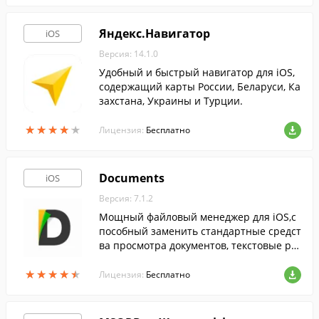
Яндекс.Навигатор
iOS
Версия: 14.1.0
Удобный и быстрый навигатор для iOS,
содержащий карты России, Беларуси, Ка
захстана, Украины и Турции.
★
★
★
★
★
★
★
★
★
★
Лицензия:
Бесплатно
Documents
iOS
Версия: 7.1.2
Мощный файловый менеджер для iOS,с
пособный заменить стандартные средст
ва просмотра документов, текстовые ре
дакторы, а также ряд других приложени
★
★
★
★
★
★
★
★
★
★
й .
Лицензия:
Бесплатно