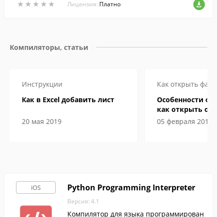
★
★
★
★
★
★
★
★
★
★
Лицензия:
Платно
Компиляторы, статьи
Инструкции
Как открыть файл
Как в Excel добавить лист
Особенности фа
как открыть онл
компьютере
20 мая 2019
05 февраля 2019
Python Programming Interpreter
iOS
Версия: 4.1
Компилятор для языка программирован