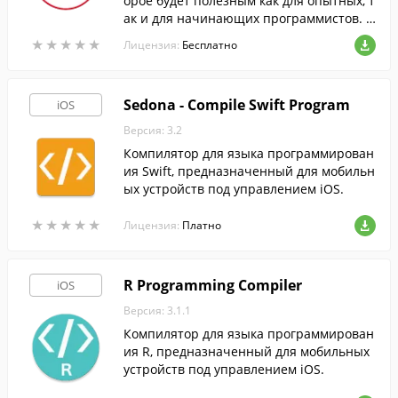
орое будет полезным как для опытных, т
ак и для начинающих программистов. О
но позволяет запускать код на iOS-гадже
★
★
★
★
★
★
★
★
★
★
Лицензия:
Бесплатно
тах, даже без доступа в Интернет.
Sedona - Compile Swift Program
iOS
Версия: 3.2
Компилятор для языка программирован
ия Swift, предназначенный для мобильн
ых устройств под управлением iOS.
★
★
★
★
★
★
★
★
★
★
Лицензия:
Платно
R Programming Compiler
iOS
Версия: 3.1.1
Компилятор для языка программирован
ия R, предназначенный для мобильных
устройств под управлением iOS.