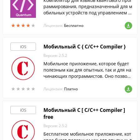
Компилятор для языков квантового прог
раммирования, предназначенный для м
обильных устройств под управлением i
OS.
★
★
★
★
★
★
★
★
★
★
Лицензия:
Бесплатно
Мобильный C { C/C++ Compiler }
iOS
Версия: 2.5.2
Мобильное приложение, которое будет
полезным как для опытных, так и для на
чинающих программистов. Оно позволя
ет запускать код на iOS-гаджетах, даже н
★
★
★
★
★
★
★
★
★
★
е имея доступа в Интернет.
Лицензия:
Платно
Мобильный C [ C/C++ Compiler ]
iOS
free
Версия: 2.5.2
Бесплатное мобильное приложение, кот