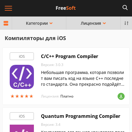
Категории
Лицензия
Компиляторы для iOS
C/C++ Program Compiler
iOS
Версия: 3.0.3
Небольшая программа, которая позволи
т вам писать код на языке C++ последне
го стандарта. Она прекрасно подойдёт к
ак для опытных, так и для начинающих
★
★
★
★
★
★
★
★
★
★
программистов.
Лицензия:
Платно
Quantum Programming Compiler
iOS
Версия: 3.4