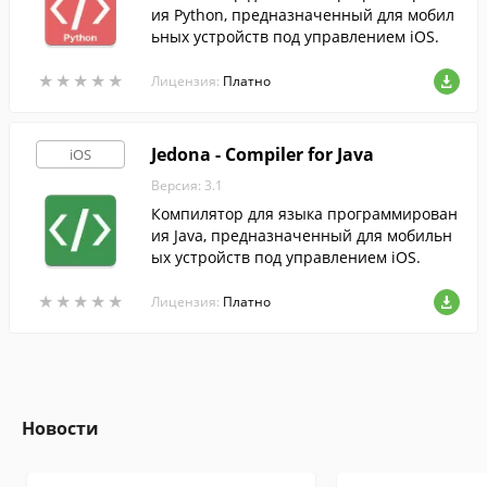
ия Python, предназначенный для мобил
ьных устройств под управлением iOS.
★
★
★
★
★
★
★
★
★
★
Лицензия:
Платно
Jedona - Compiler for Java
iOS
Версия: 3.1
Компилятор для языка программирован
ия Java, предназначенный для мобильн
ых устройств под управлением iOS.
★
★
★
★
★
★
★
★
★
★
Лицензия:
Платно
Новости