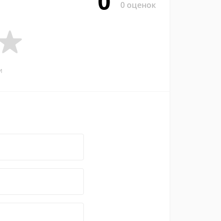
0
0 оценок
и