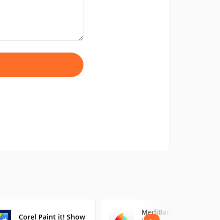
MediBang Paint for
Corel Paint it! Show