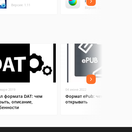
iPad
Версия: 1.11
Версия: 22.7
нваря 2019
04 июня 2022
л формата DAT: чем
Формат ePub: чем и зачем
рыть, описание,
открывать
бенности