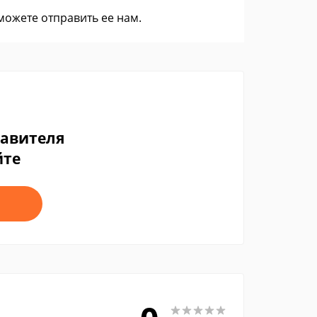
 можете
отправить ее нам
.
тавителя
йте