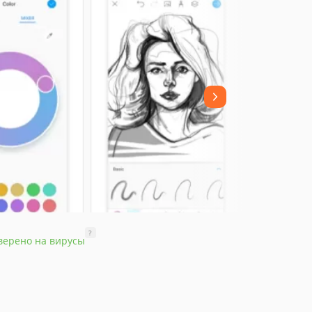
?
верено на вирусы