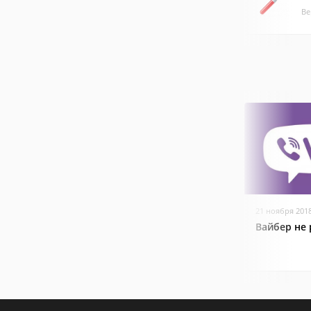
Ве
21 ноября 201
Вайбер не 