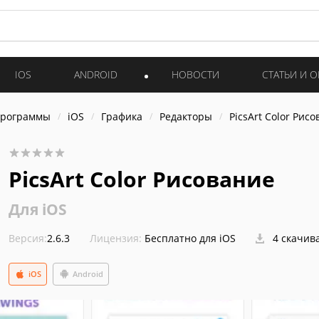
IOS
ANDROID
НОВОСТИ
СТАТЬИ И 
программы
iOS
Графика
Редакторы
PicsArt Color Рис
PicsArt Color Рисование
Для iOS
Версия:
2.6.3
Лицензия:
Бесплатно для iOS
4 скачив
iOS
Android