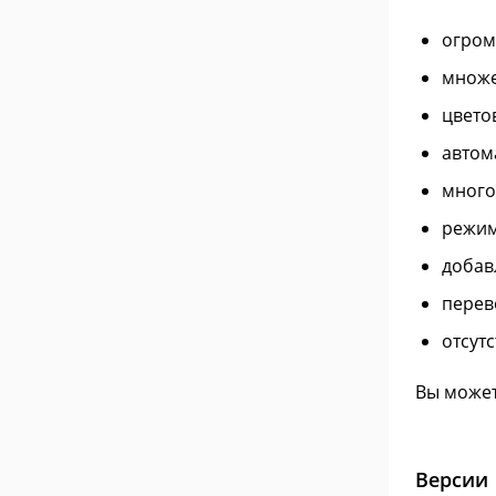
огром
множе
цвето
автом
много
режим
добав
перев
отсут
Вы может
Версии