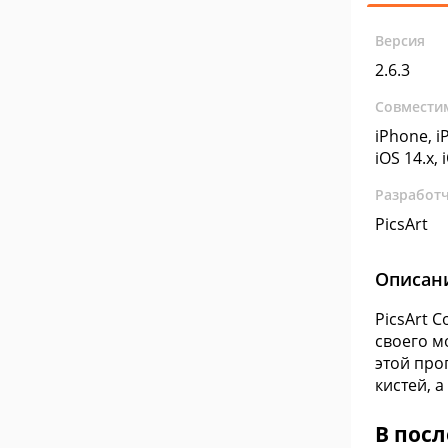
Версия
2.6.3
Совмести
iPhone, iP
iOS 14.x, 
Разработ
PicsArt
Описан
PicsArt 
своего м
этой про
кистей, 
В посл