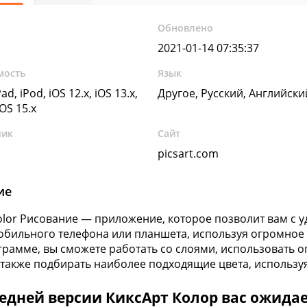
Обновлено
2021-01-14 07:35:37
мость
Язык
ad, iPod, iOS 12.x, iOS 13.x,
Другое, Русский, Английск
iOS 15.x
чик
Сайт
picsart.com
ие
Color Рисование — приложение, которое позволит вам с 
обильного телефона или планшета, используя огромное 
грамме, вы сможете работать со слоями, использовать 
а также подбирать наиболее подходящие цвета, используя
едней версии КиксАрт Колор вас ожидае