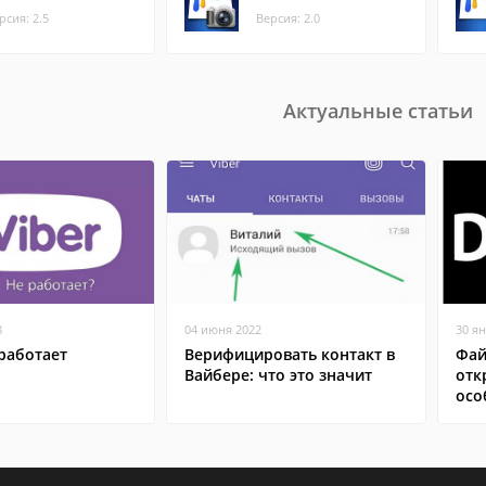
рсия: 2.5
Версия: 2.0
Актуальные статьи
8
04 июня 2022
30 я
работает
Верифицировать контакт в
Фай
Вайбере: что это значит
отк
осо