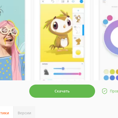
Скачать
Про
стики
Версии