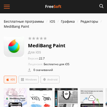
Бесплатные программы
iOS
Графика
Редакторы
MediBang Paint
MediBang Paint
Для iOS
Версия:
22.7
Лицензия:
Бесплатно для iOS
0 скачиваний
iOS
Windows
Android