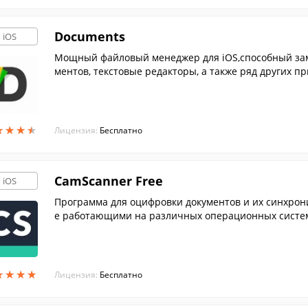
Documents
iOS
Мощный файловый менеджер для iOS,способный зам
ментов, текстовые редакторы, а также ряд других п
★
★
★
★
★
★
★
★
Лицензия:
Бесплатно
CamScanner Free
iOS
Программа для оцифровки документов и их синхрон
е работающими на различных операционных систе
★
★
★
★
★
★
★
★
Лицензия:
Бесплатно