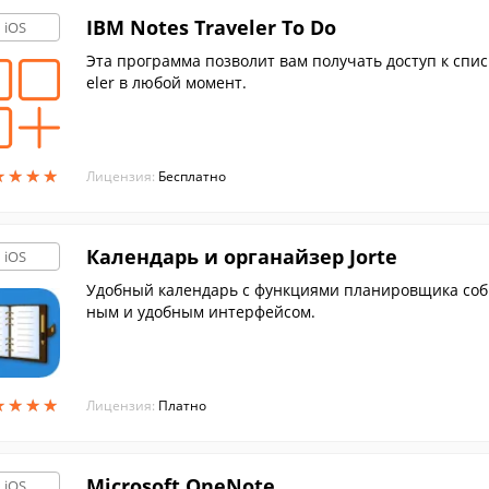
IBM Notes Traveler To Do
iOS
Эта программа позволит вам получать доступ к спис
eler в любой момент.
★
★
★
★
★
★
★
★
Лицензия:
Бесплатно
Календарь и органайзер Jorte
iOS
Удобный календарь с функциями планировщика со
ным и удобным интерфейсом.
★
★
★
★
★
★
★
★
Лицензия:
Платно
Microsoft OneNote
iOS