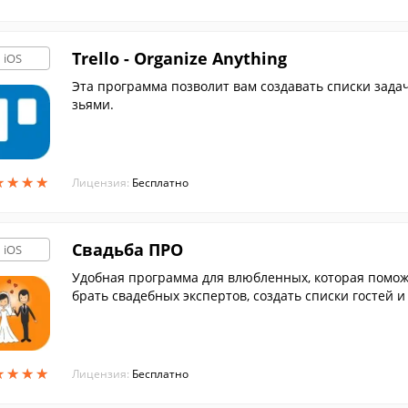
Trello - Organize Anything
iOS
Эта программа позволит вам создавать списки задач
зьями.
★
★
★
★
★
★
★
★
Лицензия:
Бесплатно
Свадьба ПРО
iOS
Удобная программа для влюбленных, которая поможе
брать свадебных экспертов, создать списки гостей и
★
★
★
★
★
★
★
★
Лицензия:
Бесплатно