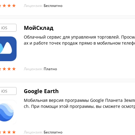
★
★
★
★
★
★
★
★
Лицензия:
Бесплатно
МойСклад
iOS
Облачный сервис для управления торговлей. Просма
ах и работе точек продаж прямо в мобильном телефо
★
★
★
★
★
★
★
★
Лицензия:
Платно
Google Earth
iOS
Мобильная версия программы Google Планета Земля,
ch. При помощи этой программы, вы сможете осмотр
★
★
★
★
★
★
★
★
Лицензия:
Бесплатно