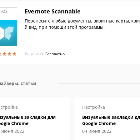
Evernote Scannable
iOS
Перенесите любые документы, визитные карты, кви
й вид, при помощи этой программы.
★
★
★
★
★
★
★
★
Лицензия:
Бесплатно
айзеры, статьи
стройка
Настройка
изуальные закладки для
Визуальные закладки д
ogle Chrome
Google Chrome
 июня 2022
04 июня 2022