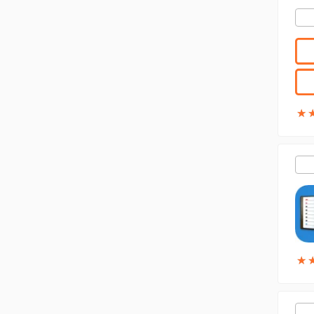
★
★
★
★