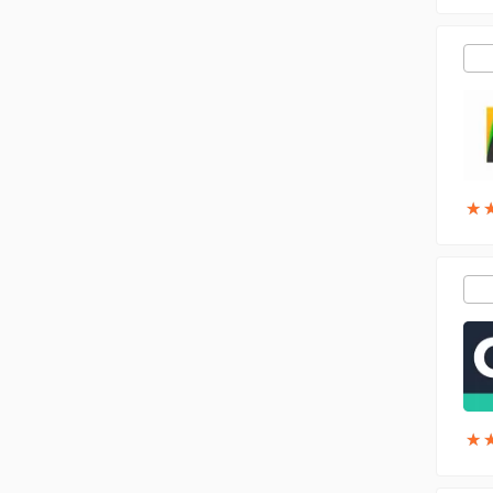
★
★
★
★