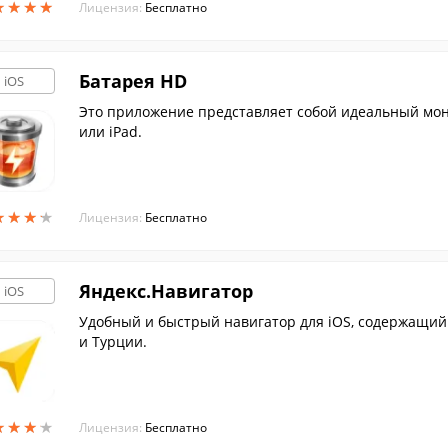
★
★
★
★
★
★
★
★
Лицензия:
Бесплатно
Батарея HD
iOS
Это приложение представляет собой идеальный мони
или iPad.
★
★
★
★
★
★
★
★
Лицензия:
Бесплатно
Яндекс.Навигатор
iOS
Удобный и быстрый навигатор для iOS, содержащий 
и Турции.
★
★
★
★
★
★
★
★
Лицензия:
Бесплатно