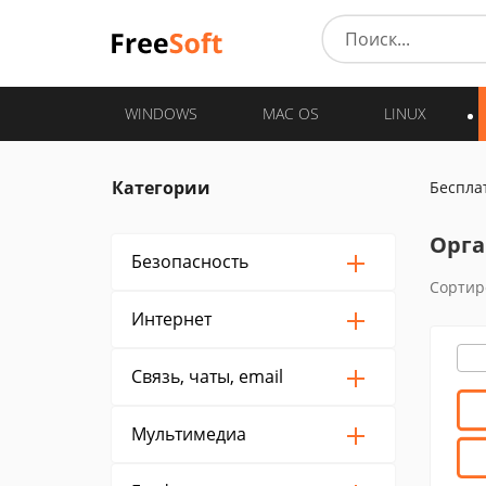
WINDOWS
MAC OS
LINUX
Категории
Беспла
Орга
Безопасность
Сортир
Интернет
Связь, чаты, email
Мультимедиа