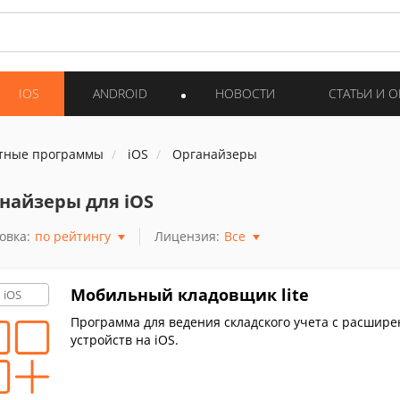
IOS
ANDROID
НОВОСТИ
СТАТЬИ И 
тные программы
iOS
Органайзеры
найзеры для iOS
овка:
по рейтингу
Лицензия:
Все
Мобильный кладовщик lite
iOS
Программа для ведения складского учета c расшир
устройств на iOS.