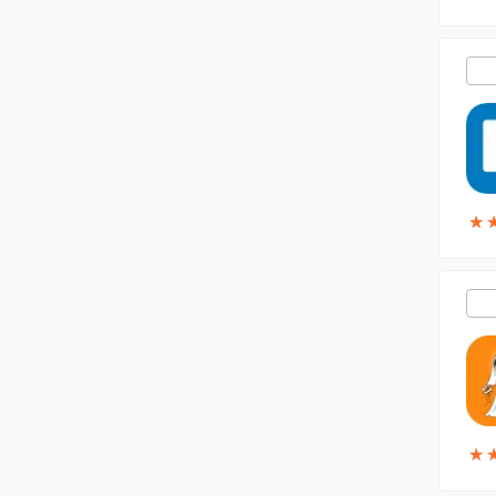
★
★
★
★