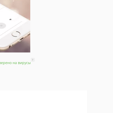
?
верено на вирусы