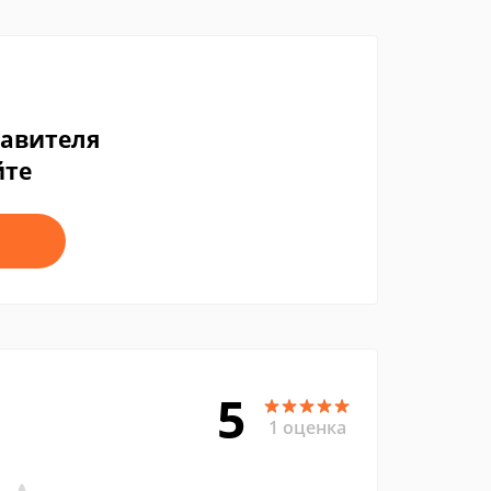
тавителя
йте
5
1 оценка