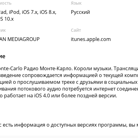
мость
Язык
ad, iPod, iOS 7.x, iOS 8.x,
Русский
OS 10.x
чик
Сайт
SIAN MEDIAGROUP
itunes.apple.com
ие
nte-Carlo Радио Монте-Карло. Короли музыки. Трансляц
ведение сопровождается информацией о текущей комп
ией о прослушиваемом треке с друзьями в социальных се
вания потокового аудио потребуется интернет соединени
о работает на iOS 4.0 или более поздней версии.
ас есть информация о доступных версиях программы, вы