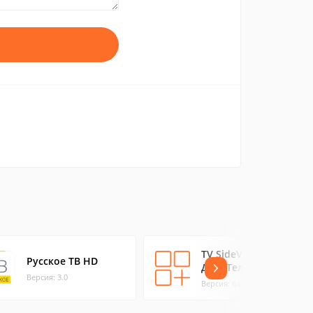
TV SideView: Пульт
Русское ТВ HD
ДУ и Телегид Sony
Версия: 3.0
Версия: 6.0.1