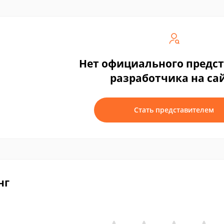
Нет официального предс
разработчика на са
Стать представителем
нг