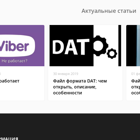
Актуальные статьи
8
30 января 2019
01 ф
работает
Файл формата DAT: чем
Фай
открыть, описание,
отк
особенности
осо
РМАЦИЯ