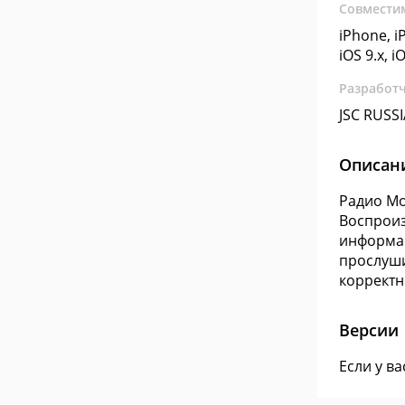
Совмести
iPhone, iP
iOS 9.x, i
Разработ
JSC RUS
Описан
Радио Mo
Воспроиз
информац
прослуши
корректн
Версии
Если у в