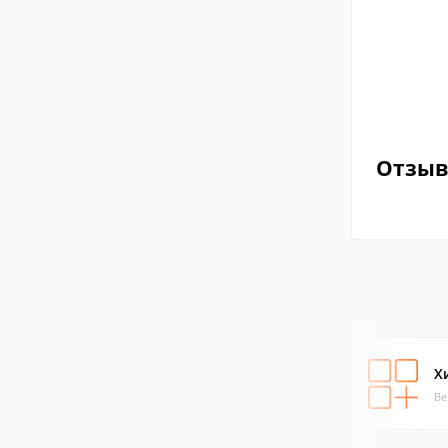
Отзы
Х
Ве