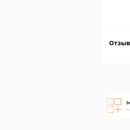
Отзы
Э
Ве