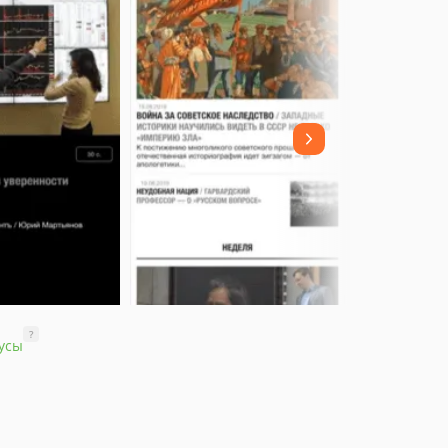
?
усы