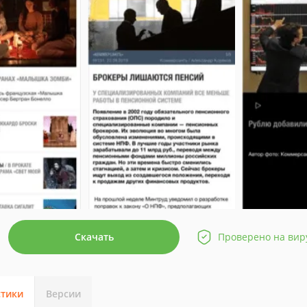
Скачать
Проверено на вир
стики
Версии