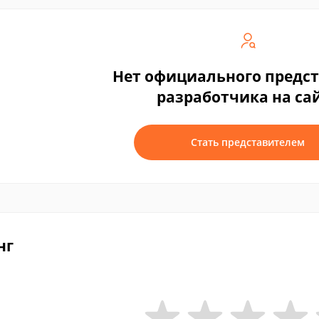
Нет официального предс
разработчика на са
Стать представителем
нг