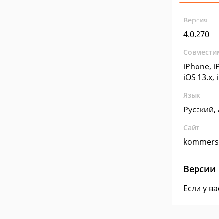
Версия
4.0.270
Совмести
iPhone, iP
iOS 13.x, 
Язык
Русский,
Сайт
kommersa
Версии
Если у в