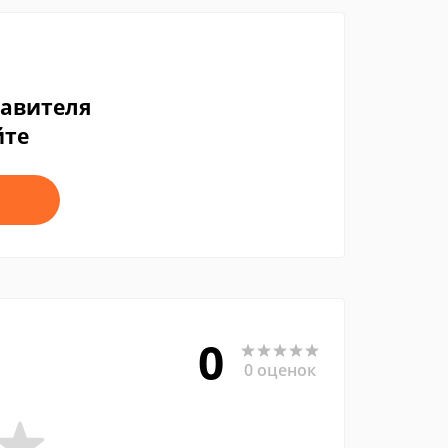
тавителя
йте
0
0 оценок