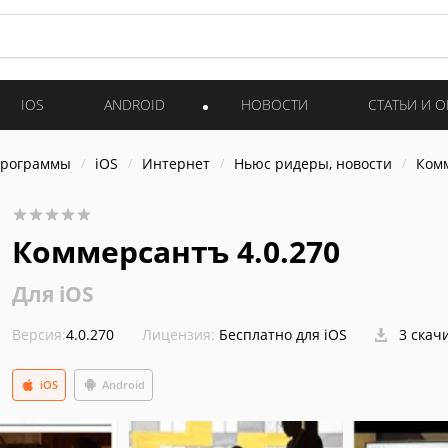
IOS
ANDROID
НОВОСТИ
СТАТЬИ И 
программы
iOS
Интернет
Ньюс ридеры, новости
Ком
Коммерсантъ 4.0.270
Для iOS
Версия:
4.0.270
Лицензия:
Бесплатно для iOS
3 скач
iOS
Android