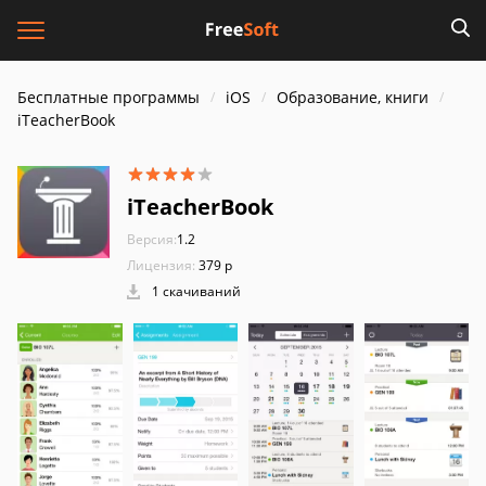
Бесплатные программы
iOS
Образование, книги
iTeacherBook
iTeacherBook
Версия:
1.2
Лицензия:
379 р
1 скачиваний