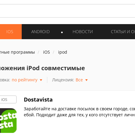
IOS
ANDROID
НОВОСТИ
СТАТЬИ И 
тные программы
iOS
ipod
ожения iPod совместимые
овка:
по рейтингу
Лицензия:
Все
Dostavista
iOS
Заработайте на доставке посылок в своем городе, с
ебой. Подходит даже для тех, у кого отсутствует лич