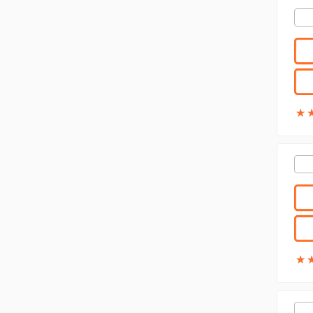
★
★
★
★