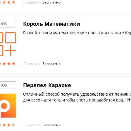
★
★
★
★
★
★
★
★
Лицензия:
Бесплатно
Король Математики
iOS
Развейте свои математические навыки и станьте Ко
★
★
★
★
★
★
★
★
Лицензия:
Бесплатно
Перепел Караоке
iOS
Отличный способ получать удовольствие от пения! О
для всех - для того, чтобы спеть понадобится ваш 
араоке.
★
★
★
★
★
★
★
★
Лицензия:
Бесплатно