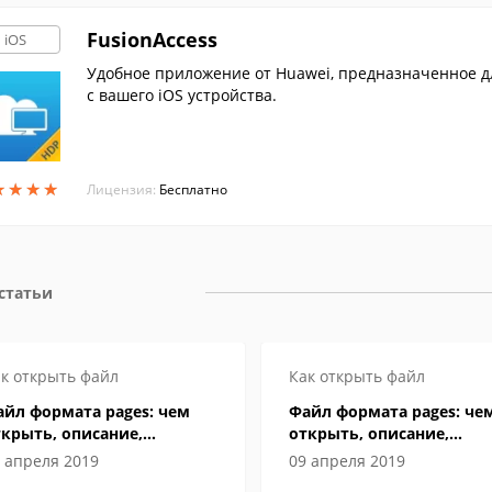
FusionAccess
iOS
Удобное приложение от Huawei, предназначенное дл
с вашего iOS устройства.
★
★
★
★
★
★
★
★
Лицензия:
Бесплатно
 статьи
к открыть файл
Как открыть файл
йл формата pages: чем
Файл формата pages: че
крыть, описание,
открыть, описание,
собенности
особенности
 апреля 2019
09 апреля 2019