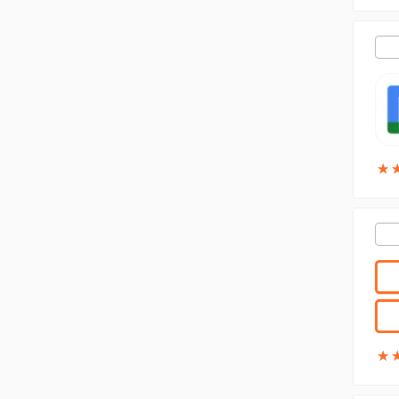
★
★
★
★