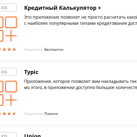
Кредитный Калькулятор +
iOS
Это приложение позволит не просто расчитать како
с наиболее популярными типами кредитования дост
★
★
★
★
★
★
★
★
Лицензия:
Бесплатно
Typic
iOS
Приложение, которое позволит вам накладывать те
мо этого, в приложении доступно большое количест
нимка.
★
★
★
★
★
★
★
★
Лицензия:
Платно
Union
iOS