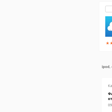
★
★
ipod,
Ка
Фа
от
о
09