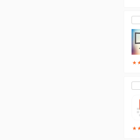
★
★
★
★