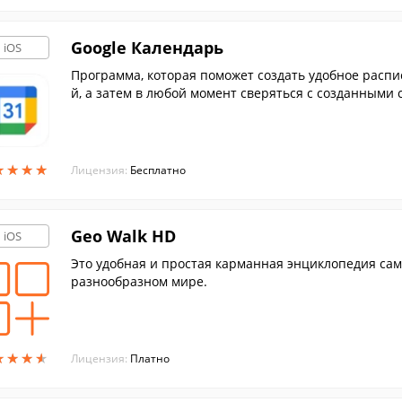
Google Календарь
iOS
Программа, которая поможет создать удобное расп
й, а затем в любой момент сверяться с созданными 
★
★
★
★
★
★
★
★
Лицензия:
Бесплатно
Geo Walk HD
iOS
Это удобная и простая карманная энциклопедия са
разнообразном мире.
★
★
★
★
★
★
★
★
Лицензия:
Платно