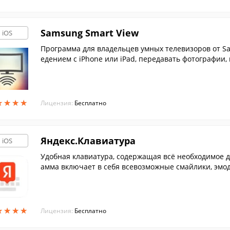
Samsung Smart View
iOS
Программа для владельцев умных телевизоров от S
едением с iPhone или iPad, передавать фотографии, 
★
★
★
★
★
★
★
★
Лицензия:
Бесплатно
Яндекс.Клавиатура
iOS
Удобная клавиатура, содержащая всё необходимое 
амма включает в себя всевозможные смайлики, эмодз
★
★
★
★
★
★
★
★
Лицензия:
Бесплатно