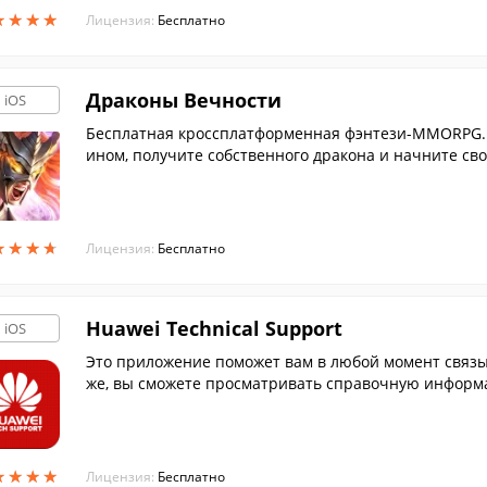
★
★
★
★
★
★
★
★
Лицензия:
Бесплатно
Драконы Вечности
iOS
Бесплатная кроссплатформенная фэнтези-MMORPG. 
ином, получите собственного дракона и начните сво
ире.
★
★
★
★
★
★
★
★
Лицензия:
Бесплатно
Huawei Technical Support
iOS
Это приложение поможет вам в любой момент связы
же, вы сможете просматривать справочную информац
★
★
★
★
★
★
★
★
Лицензия:
Бесплатно