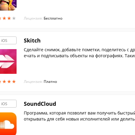
★
★
★
★
★
★
★
★
Лицензия:
Бесплатно
Skitch
iOS
Сделайте снимок, добавьте пометки, поделитесь с 
ечать и подписывать объекты на фотографиях. Таки
ым помощником как в общении с друзьями или родст
★
★
★
★
★
★
★
★
Лицензия:
Платно
SoundCloud
iOS
Программа, которая позволит вам получить быстры
открывать для себя новых исполнителей или делить