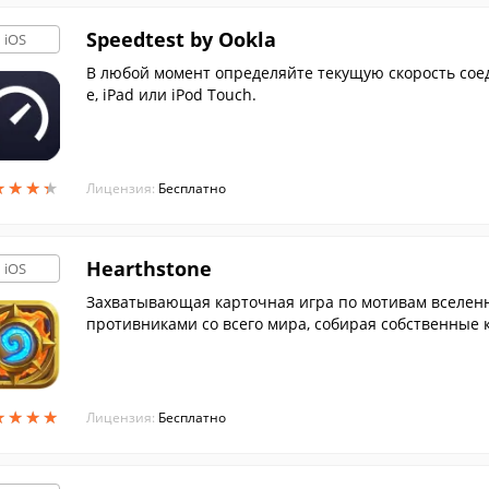
Speedtest by Ookla
iOS
В любой момент определяйте текущую скорость соед
e, iPad или iPod Touch.
★
★
★
★
★
★
★
★
Лицензия:
Бесплатно
Hearthstone
iOS
Захватывающая карточная игра по мотивам вселенно
противниками со всего мира, собирая собственные 
★
★
★
★
★
★
★
★
Лицензия:
Бесплатно