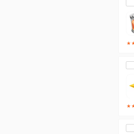
★
★
★
★