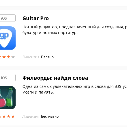
Guitar Pro
iOS
Нотный редактор, предназначенный для создания, 
булатур и нотных партитур.
★
★
★
★
★
★
★
★
Лицензия:
Платно
Филворды: найди слова
iOS
Одна из самых увлекательных игр в слова для iOS-
мозги и память.
★
★
★
★
★
★
★
★
Лицензия:
Бесплатно