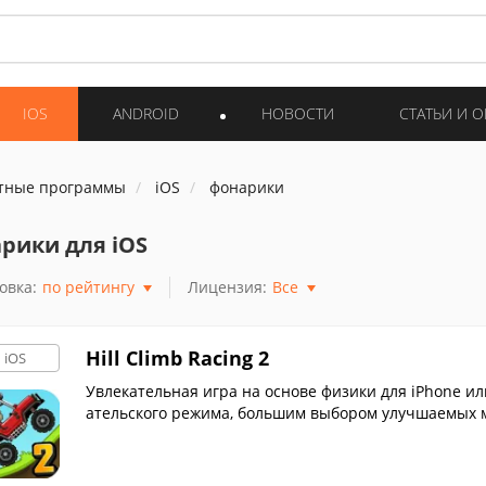
IOS
ANDROID
НОВОСТИ
СТАТЬИ И 
тные программы
iOS
фонарики
рики для iOS
овка:
по рейтингу
Лицензия:
Все
Hill Climb Racing 2
iOS
Увлекательная игра на основе физики для iPhone и
ательского режима, большим выбором улучшаемых м