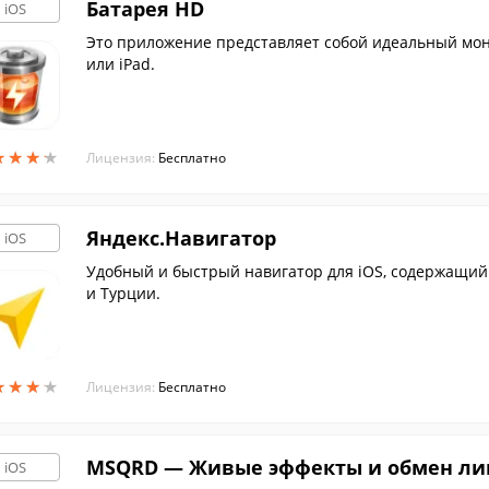
Батарея HD
iOS
Это приложение представляет собой идеальный мони
или iPad.
★
★
★
★
★
★
★
★
Лицензия:
Бесплатно
Яндекс.Навигатор
iOS
Удобный и быстрый навигатор для iOS, содержащий 
и Турции.
★
★
★
★
★
★
★
★
Лицензия:
Бесплатно
MSQRD — Живые эффекты и обмен л
iOS