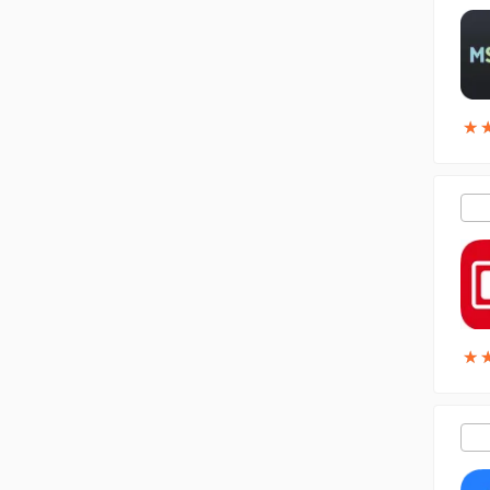
★
★
★
★