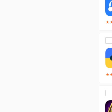
★
★
★
★