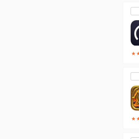
★
★
★
★