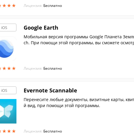
★
★
★
★
★
★
★
★
Лицензия:
Бесплатно
Google Earth
iOS
Мобильная версия программы Google Планета Земля,
ch. При помощи этой программы, вы сможете осмотр
★
★
★
★
★
★
★
★
Лицензия:
Бесплатно
Evernote Scannable
iOS
Перенесите любые документы, визитные карты, кви
й вид, при помощи этой программы.
★
★
★
★
★
★
★
★
Лицензия:
Бесплатно