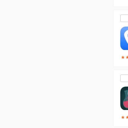
★
★
★
★