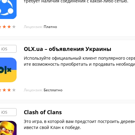
требует наличия соединения с какой-либо сетью.
★
★
★
★
★
★
★
★
Лицензия:
Платно
OLX.ua – объявления Украины
iOS
Используйте официальный клиент популярного сер
ите возможность приобретать и продавать необход
енам.
★
★
★
★
★
★
★
★
Лицензия:
Бесплатно
Clash of Clans
iOS
Это игра, в которой вам предстоит построить деревню, защитить её от набегов орд варваров
ивести свой Клан к победе.