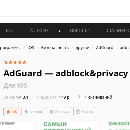
IOS
ANDROID
НОВОСТИ
СТАТЬИ И 
программы
iOS
Безопасность
другое
AdGuard — adblo
AdGuard — adblock&privacy
Для iOS
Версия:
4.3.1
Лицензия:
149 р
1 скачиваний
iOS
Android
Windows
Mac OS