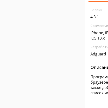
Версия
4.3.1
Совмести
iPhone, iP
iOS 13.x, 
Разработ
Adguard
Описан
Программ
браузере
также до
список и