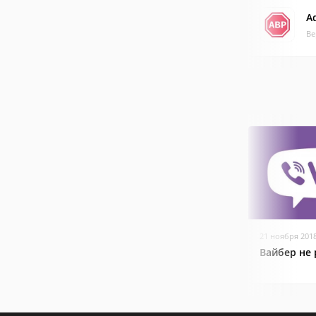
A
Ве
21 ноября 201
Вайбер не 