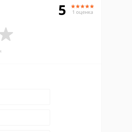
5
1 оценка
и