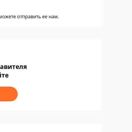
 можете
отправить ее нам
.
тавителя
йте