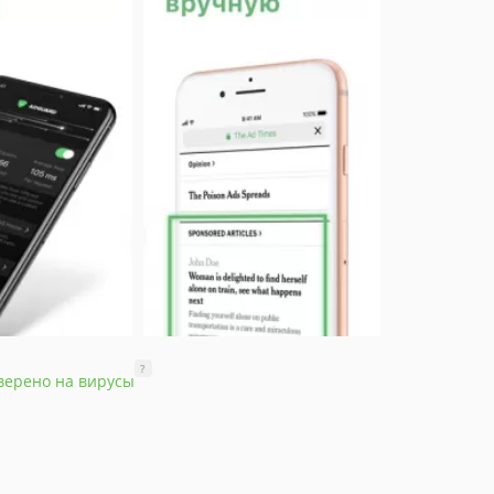
?
верено на вирусы