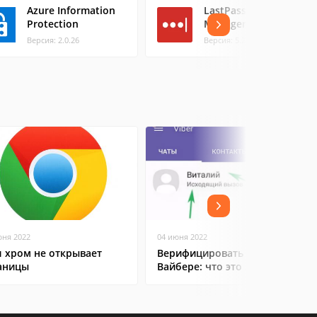
Azure Information
LastPass Password
Protection
Manager
Версия: 2.0.26
Версия: 5.23.0
юня 2022
04 июня 2022
л хром не открывает
Верифицировать контакт в
аницы
Вайбере: что это значит