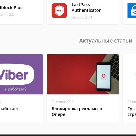
LastPass
dblock Plus
Authenticator
рсия: 2.2.4
Версия: 2.8.1
Актуальные статьи
8
04 июня 2022
04 и
работает
Блокировка рекламы в
Гуг
Опере
стр