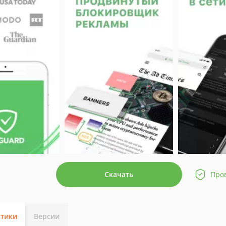
Скачать
Про
стики
Версии