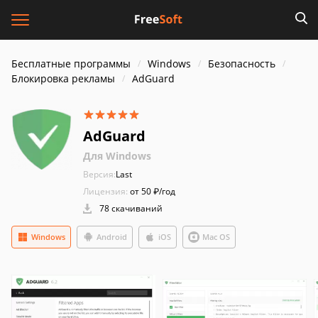
Бесплатные программы
Windows
Безопасность
Блокировка рекламы
AdGuard
AdGuard
Для Windows
Версия:
Last
Лицензия:
от 50 ₽/год
78 скачиваний
Windows
Android
iOS
Mac OS