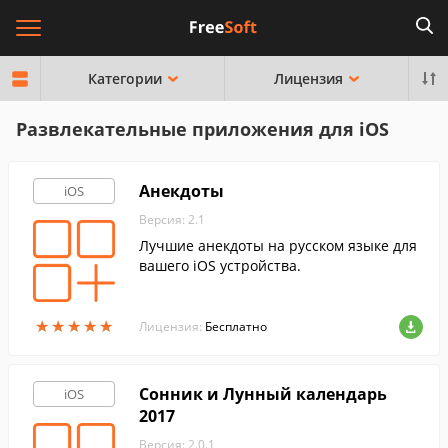
Категории
Лицензия
Развлекательные приложения для iOS
Анекдоты
iOS
Версия: 2.1
Лучшие анекдоты на русском языке для
вашего iOS устройства.
★
★
★
★
★
★
★
★
★
★
Лицензия:
Бесплатно
Сонник и Лунный календарь
iOS
2017
Версия: 2.0.1