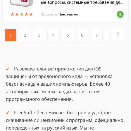
ые вопросы, системные требования для
LG Pentouch TV Video.
★
★
★
★
★
★
★
★
★
★
Лицензия:
Бесплатно
1
2
3
4
5
6
7
8
9
Развлекательные приложения для iOS
защищены от вредоносного кода — установка
безопасна для ваших компьютеров. Более 40
антивирусных систем следят за чистотой
программного обеспечения.
FreeSoft обеспечивает быстрое и удобное
скачивание лицензионных программ, официально
переведенных на русский язык. Мы не