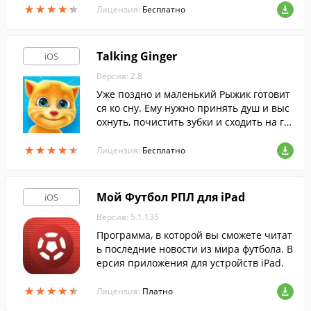
★
★
★
★
★
★
★
★
★
★
Лицензия:
Бесплатно
Talking Ginger
iOS
Версия: 2.8
Уже поздно и маленький Рыжик готовит
ся ко сну. Ему нужно принять душ и выс
охнуть, почистить зубки и сходить на го
ршок. Поможешь ему?
★
★
★
★
★
★
★
★
★
★
Лицензия:
Бесплатно
Мой Футбол РПЛ для iPad
iOS
Версия: 5.1.135
Программа, в которой вы сможете читат
ь последние новости из мира футбола. В
ерсия приложения для устройств iPad.
★
★
★
★
★
★
★
★
★
★
Лицензия:
Платно