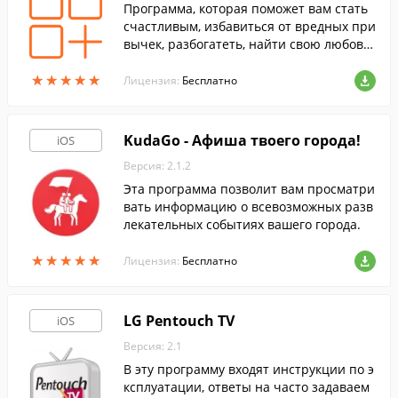
Программа, которая поможет вам стать
счастливым, избавиться от вредных при
вычек, разбогатеть, найти свою любовь
и проч.
★
★
★
★
★
★
★
★
★
★
Лицензия:
Бесплатно
KudaGo - Афиша твоего города!
iOS
Версия: 2.1.2
Эта программа позволит вам просматри
вать информацию о всевозможных разв
лекательных событиях вашего города.
★
★
★
★
★
★
★
★
★
★
Лицензия:
Бесплатно
LG Pentouch TV
iOS
Версия: 2.1
В эту программу входят инструкции по э
ксплуатации, ответы на часто задаваем