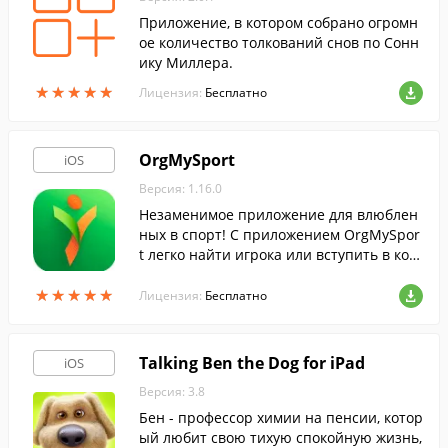
Приложение, в котором собрано огромн
ое количество толкований снов по Сонн
ику Миллера.
★
★
★
★
★
★
★
★
★
★
Лицензия:
Бесплатно
OrgMySport
iOS
Версия: 1.16.0
Незаменимое приложение для влюблен
ных в спорт! С приложением OrgMySpor
t легко найти игрока или вступить в ком
анду.
★
★
★
★
★
★
★
★
★
★
Лицензия:
Бесплатно
Talking Ben the Dog for iPad
iOS
Версия: 3.8
Бен - профессор химии на пенсии, котор
ый любит свою тихую спокойную жизнь,