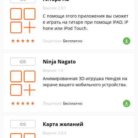
Версия: 2.0.1
С помощи этого приложения вы сможет
е играть на гитаре при помощи IPAD, iP
hone или IPod Touch.
★
★
★
★
★
★
★
★
★
★
Лицензия:
Бесплатно
Ninja Nagato
iOS
Версия: 1.0
Анимированная 3D-игрушка Ниндзя на
экране вашего мобильного устройства.
★
★
★
★
★
★
★
★
★
★
Лицензия:
Бесплатно
Карта желаний
iOS
Версия: 3.0.4