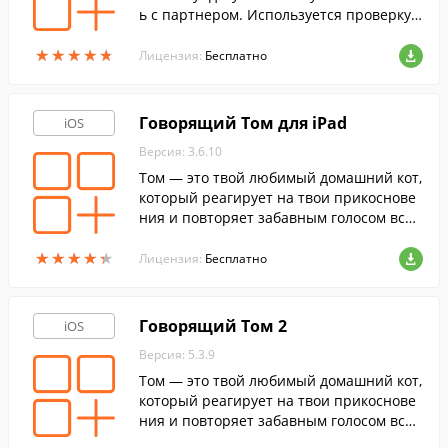
ь с партнером. Используется проверку
по знаку зодиака,китайскому гороскопу
★
★
★
★
★
★
★
★
★
★
и именам.
Лицензия:
Бесплатно
Говорящий Том для iPad
iOS
Версия: 3.6.10
Том ― это твой любимый домашний кот,
который реагирует на твои прикоснове
ния и повторяет забавным голосом все,
что ты скажешь.
★
★
★
★
★
★
★
★
★
★
Лицензия:
Бесплатно
Говорящий Том 2
iOS
Версия: 5.3.9
Том ― это твой любимый домашний кот,
который реагирует на твои прикоснове
ния и повторяет забавным голосом все,
что ты скажешь.