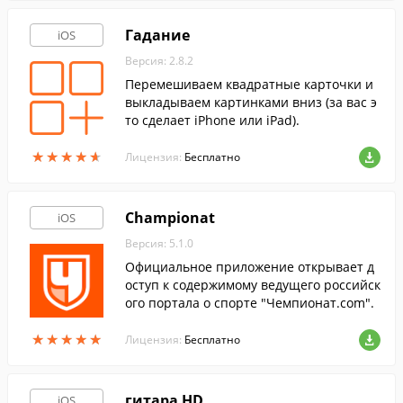
Гадание
iOS
Версия: 2.8.2
Перемешиваем квадратные карточки и
выкладываем картинками вниз (за вас э
то сделает iPhone или iPad).
★
★
★
★
★
★
★
★
★
★
Лицензия:
Бесплатно
Championat
iOS
Версия: 5.1.0
Официальное приложение открывает д
оступ к содержимому ведущего российск
ого портала о спорте "Чемпионат.com".
★
★
★
★
★
★
★
★
★
★
Лицензия:
Бесплатно
гитара HD
iOS