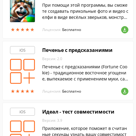
При помощи этой программы, вы сможе
те создавать прикольные фото и видео с
елфи в виде весёлых зверьков, монстро
в и других людей на вашем iPhone, iPad
★
★
★
★
★
★
★
★
★
★
или iPod Touch.
Лицензия:
Бесплатно
Печенье с предсказаниями
iOS
Версия: 2.0
Печенье с предсказаниями (Fortune Coo
kie) - традиционное восточное угощени
е, выпекаемое с применением муки, сах
ара, ванили и масла, с запиской, спрята
★
★
★
★
★
★
★
★
★
★
нной внутри.
Лицензия:
Бесплатно
Идеал - тест совместимости
iOS
Версия: 3.9
Приложение, которое поможет в считан
ные секунды узнать вашу совместимост