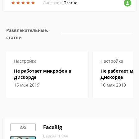
★
★
★
★
★
★
★
★
★
★
Лицензия:
Платно
Развлекательные, 
статьи
Настройка
Настройка
Не работает микрофон в
Не работает ми
Дискорде
Дискорде
16 мая 2019
16 мая 2019
FaceRig
iOS
Версия: 1.044