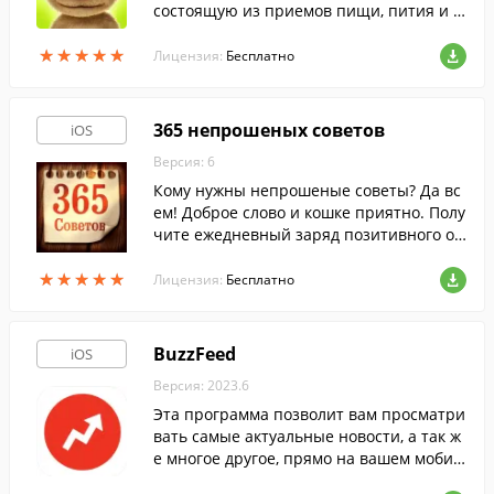
состоящую из приемов пищи, пития и ч
тения газет.
★
★
★
★
★
★
★
★
★
★
Лицензия:
Бесплатно
365 непрошеных советов
iOS
Версия: 6
Кому нужны непрошеные советы? Да вс
ем! Доброе слово и кошке приятно. Полу
чите ежедневный заряд позитивного от
ношения к миру и самим себе, пищу для
★
★
★
★
★
★
★
★
★
★
размышлений; настройтесь на дела и от
Лицензия:
Бесплатно
дых.
BuzzFeed
iOS
Версия: 2023.6
Эта программа позволит вам просматри
вать самые актуальные новости, а так ж
е многое другое, прямо на вашем мобил
ьном устройстве.