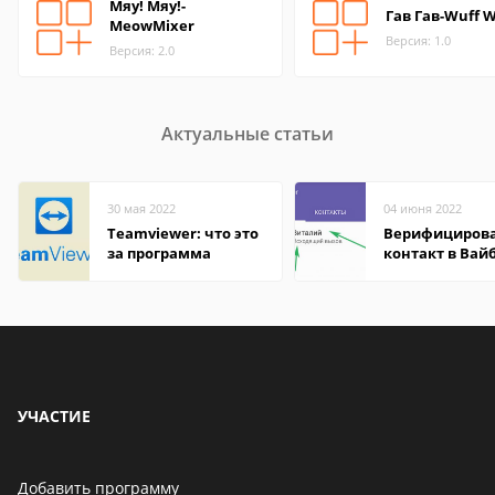
Мяу! Мяу!-
Гав Гав-Wuff W
MeowMixer
Версия: 1.0
Версия: 2.0
Актуальные статьи
30 мая 2022
04 июня 2022
Teamviewer: что это
Верифициров
за программа
контакт в Вай
что это значит
УЧАСТИЕ
Добавить программу