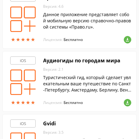
Версия: 4.6
Данное приложение представляет собо
й мобильную версию справочно-правов
ой системы «Право.ru».
★
★
★
★
★
★
★
★
★
★
Лицензия:
Бесплатно
Аудиогиды по городам мира
iOS
Версия: 2.1
Туристический гид, который сделает увл
екательным ваше путешествие по Санкт
-Петербургу, Амстердаму, Берлину, Вене,
Венеции, Лондону, Нью-Йорку, Парижу,
★
★
★
★
★
★
★
★
★
★
Праге и Риму.
Лицензия:
Бесплатно
Gvidi
iOS
Версия: 3.5