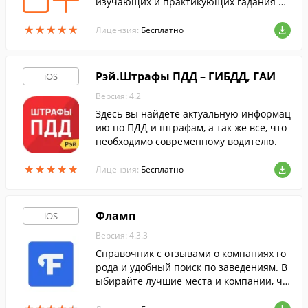
изучающих и практикующих гадания на
картах Таро.
★
★
★
★
★
★
★
★
★
★
Лицензия:
Бесплатно
Рэй.Штрафы ПДД – ГИБДД, ГАИ
iOS
Версия: 4.2
Здесь вы найдете актуальную информац
ию по ПДД и штрафам, а так же все, что
необходимо современному водителю.
★
★
★
★
★
★
★
★
★
★
Лицензия:
Бесплатно
Фламп
iOS
Версия: 4.3.3
Справочник с отзывами о компаниях го
рода и удобный поиск по заведениям. В
ыбирайте лучшие места и компании, чи
тайте отзывы и делитесь собственным о