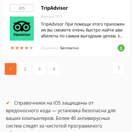
TripAdvisor
iOS
Версия: 50.3
TripAdvisor При помощи этого приложен
ия вы сможете очень быстро найти ави
абилеты по самым выгодным ценам, заб
ронирова…
★
★
★
★
★
★
★
★
★
★
Лицензия:
Бесплатно
1
2
3
4
Справочники на iOS защищены от
вредоносного кода — установка безопасна для
ваших компьютеров. Более 40 антивирусных
систем следят за чистотой программного