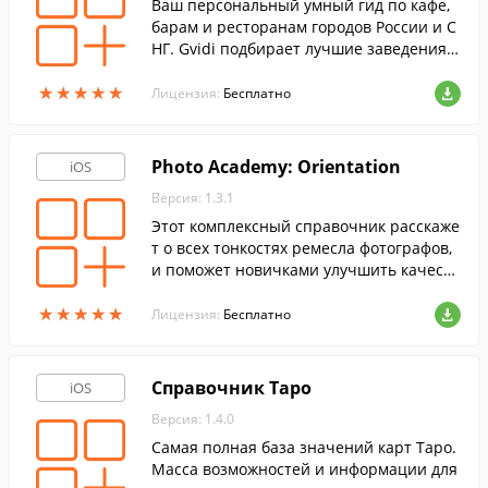
Ваш персональный умный гид по кафе,
барам и ресторанам городов России и С
НГ. Gvidi подбирает лучшие заведения п
од ваш личный вкус и выдает индивиду
★
★
★
★
★
★
★
★
★
★
альные рекомендации, куда сходить.
Лицензия:
Бесплатно
Photo Academy: Orientation
iOS
Версия: 1.3.1
Этот комплексный справочник расскаже
т о всех тонкостях ремесла фотографов,
и поможет новичками улучшить качеств
о своих фотографий.
★
★
★
★
★
★
★
★
★
★
Лицензия:
Бесплатно
Справочник Таро
iOS
Версия: 1.4.0
Самая полная база значений карт Таро.
Масса возможностей и информации для