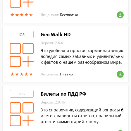
★
★
★
★
★
★
★
★
★
★
Лицензия:
Бесплатно
Geo Walk HD
iOS
Версия: 2.6.4
Это удобная и простая карманная энцик
лопедия самых забавных и удивительны
х фактов о нашем разнообразном мире.
★
★
★
★
★
★
★
★
★
★
Лицензия:
Платно
Билеты по ПДД РФ
iOS
Версия: 2.0.46
Это справочник, содержащий вопросы б
илетов, варианты ответов, правильный
ответ и комментарий к нему.