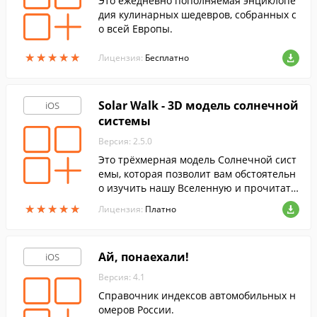
Это ежедневно пополняемая энциклопе
дия кулинарных шедевров, собранных с
о всей Европы.
★
★
★
★
★
★
★
★
★
★
Лицензия:
Бесплатно
Solar Walk - 3D модель солнечной
iOS
системы
Версия: 2.5.0
Это трёхмерная модель Солнечной сист
емы, которая позволит вам обстоятельн
о изучить нашу Вселенную и прочитать
множество занимательных фактов о неб
★
★
★
★
★
★
★
★
★
★
Лицензия:
Платно
есных телах, окружающих нашу планет
у.
Ай, понаехали!
iOS
Версия: 4.1
Справочник индексов автомобильных н
омеров России.