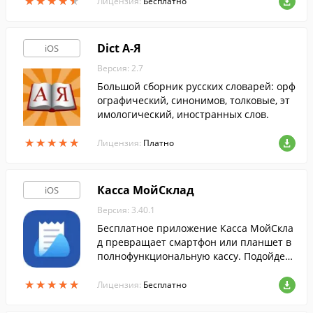
★
★
★
★
★
★
★
★
★
★
пытом откуда угодно.
Лицензия:
Бесплатно
Dict А-Я
iOS
Версия: 2.7
Большой сборник русских словарей: орф
ографический, синонимов, толковые, эт
имологический, иностранных слов.
★
★
★
★
★
★
★
★
★
★
Лицензия:
Платно
Касса МойСклад
iOS
Версия: 3.40.1
Бесплатное приложение Касса МойСкла
д превращает смартфон или планшет в
полнофункциональную кассу. Подойдет
для розничного магазина, ПВЗ, курьерск
★
★
★
★
★
★
★
★
★
★
ой доставки, торговли на улице.
Лицензия:
Бесплатно