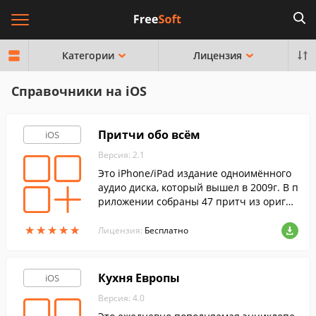
Категории
Лицензия
Справочники на iOS
Притчи обо всём
iOS
Версия: 2.1
Это iPhone/iPad издание одноимённого
аудио диска, который вышел в 2009г. В п
риложении собраны 47 притч из оригин
ального диска, и добавлены новые.
★
★
★
★
★
★
★
★
★
★
Лицензия:
Бесплатно
Кухня Европы
iOS
Версия: 4.0