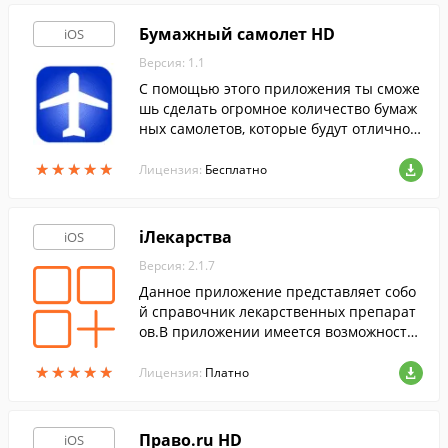
Бумажный самолет HD
iOS
Версия: 1.1
С помощью этого приложения ты сможе
шь сделать огромное количество бумаж
ных самолетов, которые будут отлично л
етать.
★
★
★
★
★
★
★
★
★
★
Лицензия:
Бесплатно
iЛекарства
iOS
Версия: 2.1.7
Данное приложение представляет собо
й справочник лекарственных препарат
ов.В приложении имеется возможность
поиска интересующего препарата по на
★
★
★
★
★
★
★
★
★
★
званию, по назначению и по составу.
Лицензия:
Платно
Право.ru HD
iOS