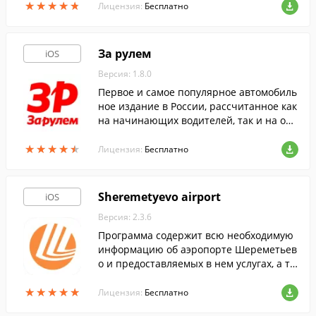
★
★
★
★
★
★
★
★
★
★
Лицензия:
Бесплатно
За рулем
iOS
Версия: 1.8.0
Первое и самое популярное автомобиль
ное издание в России, рассчитанное как
на начинающих водителей, так и на оп
ытных профессионалов.
★
★
★
★
★
★
★
★
★
★
Лицензия:
Бесплатно
Sheremetyevo airport
iOS
Версия: 2.3.6
Программа содержит всю необходимую
информацию об аэропорте Шереметьев
о и предоставляемых в нем услугах, а та
кже предоставляет доступ к онлайн-табл
★
★
★
★
★
★
★
★
★
★
о рейсов.
Лицензия:
Бесплатно