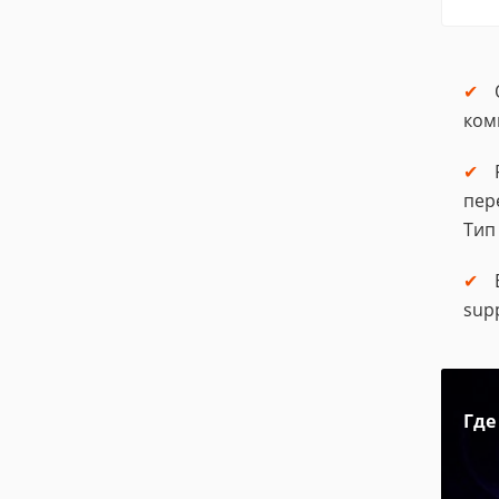
ком
пер
Тип
sup
Где