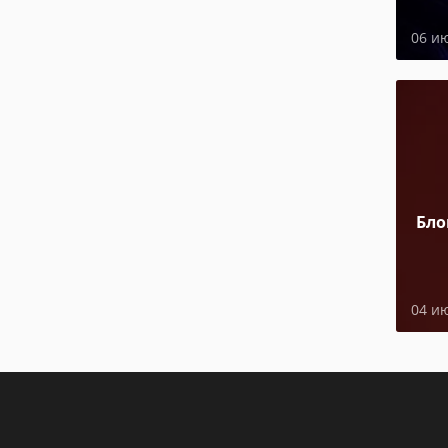
06 и
Бло
04 и