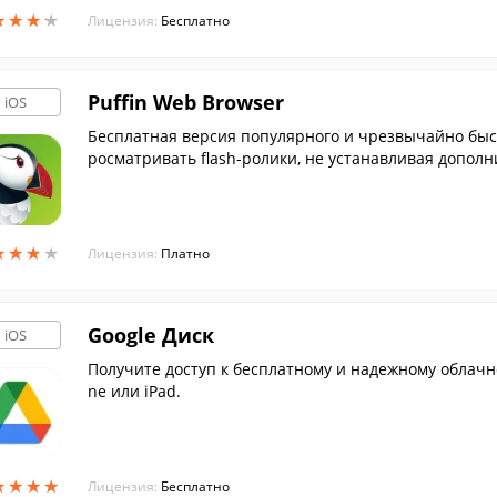
★
★
★
★
★
★
★
★
Лицензия:
Бесплатно
Puffin Web Browser
iOS
Бесплатная версия популярного и чрезвычайно быстр
росматривать flash-ролики, не устанавливая допол
★
★
★
★
★
★
★
★
Лицензия:
Платно
Google Диск
iOS
Получите доступ к бесплатному и надежному облачн
ne или iPad.
★
★
★
★
★
★
★
★
Лицензия:
Бесплатно