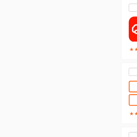
★
★
★
★