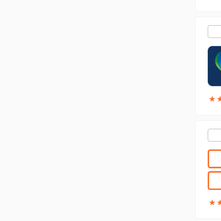
★
★
★
★