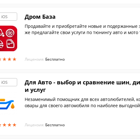
Дром База
iOS
Продавайте и приобретайте новые и подержанные за
же предлагайте свои услуги по тюнингу авто и мот
★
★
★
★
★
★
★
★
Лицензия:
Бесплатно
Для Авто - выбор и сравнение шин, ди
iOS
и услуг
Незаменимый помощник для всех автолюбителей, к
овары для своего автомобиля по наиболее выгодно
можете также позвонить в магазин, либо перейти на 
крану.
★
★
★
★
★
★
★
★
Лицензия:
Бесплатно