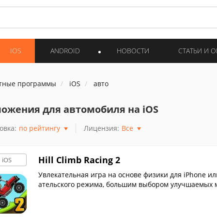
IOS
ANDROID
НОВОСТИ
СТАТЬИ И 
тные программы
iOS
авто
ожения для автомобиля на iOS
овка:
по рейтингу
Лицензия:
Все
Hill Climb Racing 2
iOS
Увлекательная игра на основе физики для iPhone и
ательского режима, большим выбором улучшаемых м