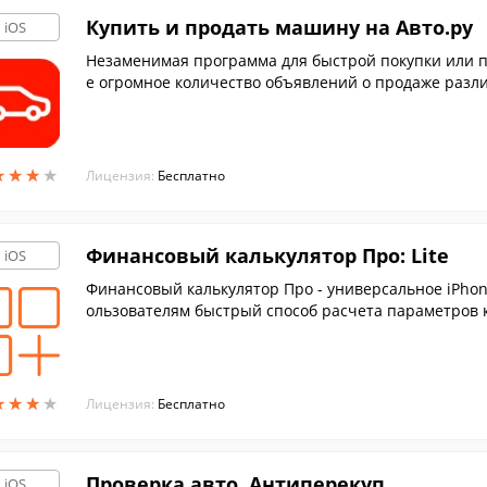
Купить и продать машину на Авто.ру
iOS
Незаменимая программа для быстрой покупки или п
е огромное количество объявлений о продаже разл
★
★
★
★
★
★
★
★
Лицензия:
Бесплатно
Финансовый калькулятор Про: Lite
iOS
Финансовый калькулятор Про - универсальное iPho
ользователям быстрый способ расчета параметров 
о вкладам не прибегая к помощи банковских специа
★
★
★
★
★
★
★
★
Лицензия:
Бесплатно
Проверка авто. Антипереку‪п‬
iOS