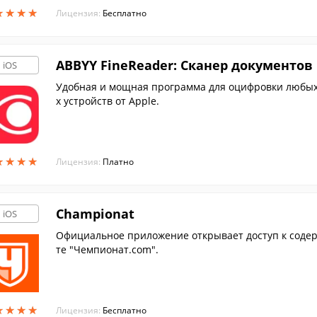
★
★
★
★
★
★
★
★
Лицензия:
Бесплатно
ABBYY FineReader: Сканер документов
iOS
Удобная и мощная программа для оцифровки любы
х устройств от Apple.
★
★
★
★
★
★
★
★
Лицензия:
Платно
Championat
iOS
Официальное приложение открывает доступ к содер
те "Чемпионат.com".
★
★
★
★
★
★
★
★
Лицензия:
Бесплатно