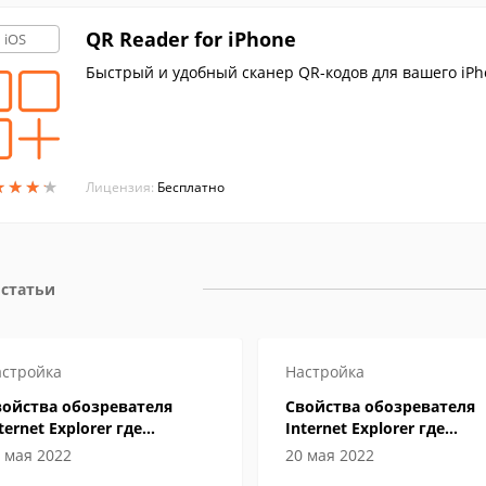
QR Reader for iPhone
iOS
Быстрый и удобный сканер QR-кодов для вашего iPh
★
★
★
★
★
★
★
★
Лицензия:
Бесплатно
 статьи
стройка
Настройка
войства обозревателя
Свойства обозревателя
ternet Explorer где
Internet Explorer где
аходится
находится
 мая 2022
20 мая 2022