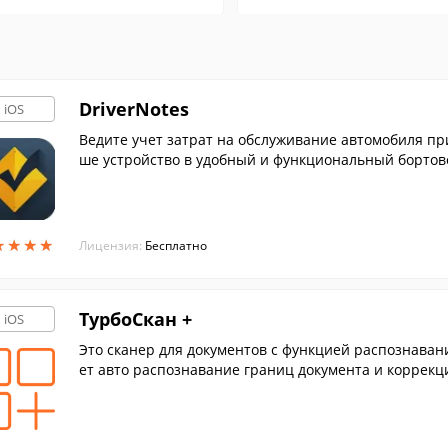
DriverNotes
iOS
Ведите учет затрат на обслуживание автомобиля п
ше устройство в удобный и функциональный бортов
★
★
★
★
★
★
★
★
Лицензия:
Бесплатно
ТурбоСкан +
iOS
Это сканер для документов с функцией распознавани
ет авто распознавание границ документа и коррекц