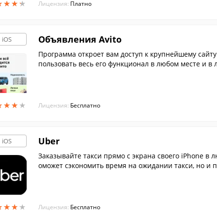
★
★
★
★
★
★
★
★
Лицензия:
Платно
Объявления Avito
iOS
Программа откроет вам доступ к крупнейшему сайту
пользовать весь его функционал в любом месте и в 
★
★
★
★
★
★
★
★
Лицензия:
Бесплатно
Uber
iOS
Заказывайте такси прямо с экрана своего iPhone в 
оможет сэкономить время на ожидании такси, но и 
ф.
★
★
★
★
★
★
★
★
Лицензия:
Бесплатно