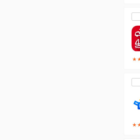
★
★
★
★