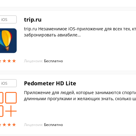
trip.ru
iOS
trip.ru Незаменимое iOS-приложение для всех тех, к
забронировать авиабиле…
★
★
★
★
★
★
★
★
Лицензия:
Бесплатно
Pedometer HD Lite
iOS
Приложение для людей, которые занимаются спортив
длинными прогулками и желающих знать, сколько ша
★
★
★
★
★
★
★
★
Лицензия:
Бесплатно