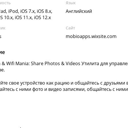
мость
Язык
ad, iPod, iOS 7.x, iOS 8.x,
Английский
OS 10.x, iOS 11.x, iOS 12.x
чик
Сайт
s
mobioapps.wixsite.com
ие
h & Wifi Mania: Share Photos & Videos Утилита для упра
ве.
йте свое устройство как рацию и общайтесь с друзьями в
йтесь с ними фото и видео записями, общайтесь с ним