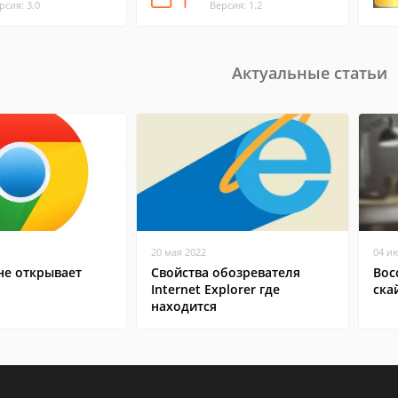
рсия: 3.0
Версия: 1.2
Актуальные статьи
20 мая 2022
04 и
не открывает
Свойства обозревателя
Вос
Internet Explorer где
ска
находится