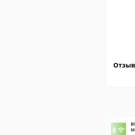
Отзы
B
M