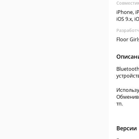
Совмести
iPhone, iP
iOS 9.x, i
Разработ
Floor Girl
Описан
Bluetoot
устройст
Использу
Обменива
тп.
Версии