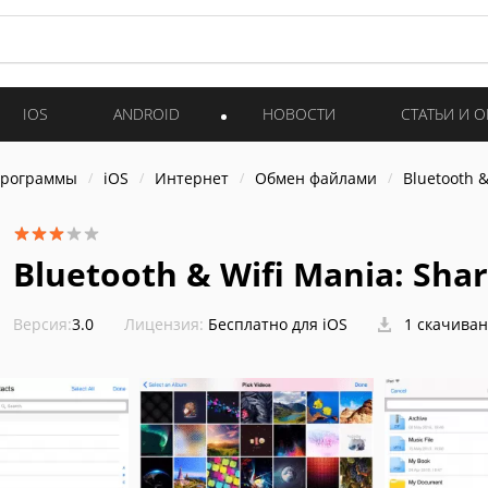
IOS
ANDROID
НОВОСТИ
СТАТЬИ И 
программы
iOS
Интернет
Обмен файлами
Bluetooth &
Bluetooth & Wifi Mania: Sha
Версия:
3.0
Лицензия:
Бесплатно для iOS
1 скачива