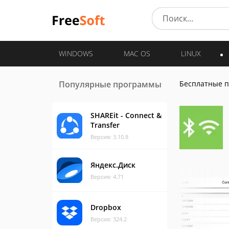
WINDOWS
MAC OS
LINUX
Популярные программы
Бесплатные 
SHAREit - Connect &
Transfer
Версия: 3.10.8
Яндекс.Диск
Версия: 4.71
Dropbox
Версия: 324.2