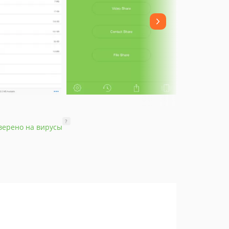
?
верено на вирусы