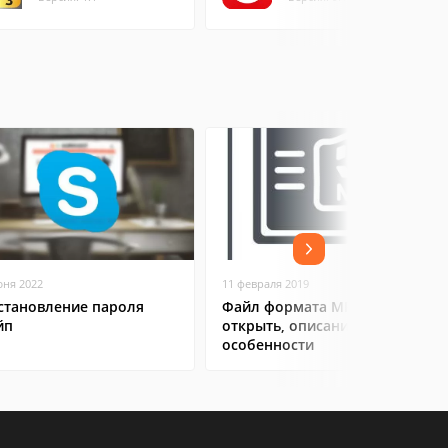
юня 2022
11 февраля 2019
становление пароля
Файл формата MP4: чем
йп
открыть, описание,
особенности