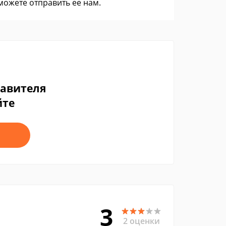
 можете
отправить ее нам
.
тавителя
йте
3
2 оценки