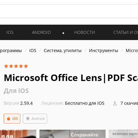
IOS
ANDROID
НОВОСТИ
СТАТЬИ И 
программы
iOS
Система, утилиты
Инструменты
Micro
Microsoft Office Lens|PDF S
Для iOS
Версия:
2.59.4
Лицензия:
Бесплатно для iOS
7 скачи
iOS
Android