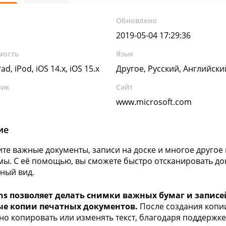
Обновлено
2019-05-04 17:29:36
мость
Язык
ad, iPod, iOS 14.x, iOS 15.x
Другое, Русский, Английск
чик
Сайт
www.microsoft.com
ие
те важные документы, записи на доске и многое друго
ы. С её помощью, вы сможете быстро отсканировать док
ный вид.
ens позволяет делать снимки важных бумаг и записе
е копии печатных документов.
После создания копии,
о копировать или изменять текст, благодаря поддержке 