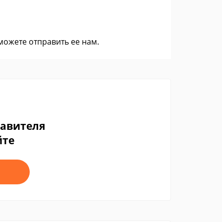
 можете
отправить ее нам
.
тавителя
йте