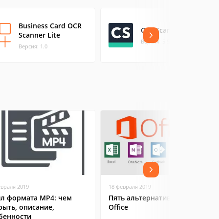
Business Card OCR
CamScanner Free
Scanner Lite
Версия: 5.53.0
Версия: 1.0
евраля 2019
18 февраля 2019
л формата MP4: чем
Пять альтернатив Microsoft
рыть, описание,
Office
бенности