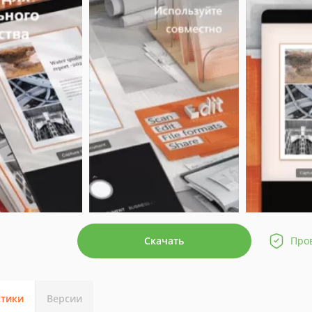
Скачать
Про
стики
Версии