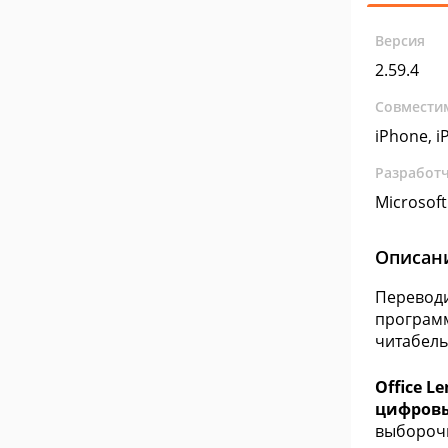
Версия
2.59.4
Совмести
iPhone, iP
Разработ
Microsoft
Описан
Переводи
программ
читабель
Office L
цифровы
выборочн