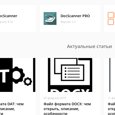
ocScanner
DocScanner PRO
рсия: 8.32
Версия: 2.1
Актуальные статьи
05 февраля 2019
11 ф
ата DAT: чем
Файл формата DOCX: чем
Фай
писание,
открыть, описание,
отк
ти
особенности
осо