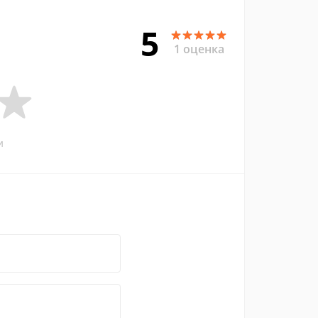
5
1 оценка
и