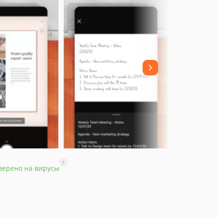
?
верено на вирусы