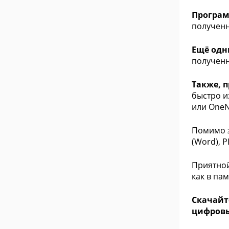
Програм
полученн
Ещё одн
полученн
Также, 
быстро и
или OneN
Помимо э
(Word), P
Приятной
как в па
Скачайте
цифровы