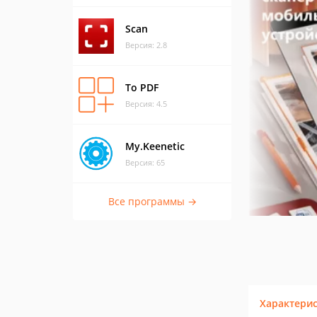
Scan
Версия: 2.8
To PDF
Версия: 4.5
My.Keenetic
Версия: 65
Все программы →
Характери