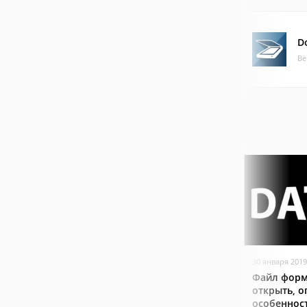
D
Ве
30 января 2019
Файл форм
открыть, о
особеннос