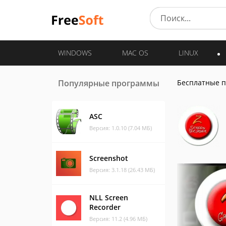
WINDOWS
MAC OS
LINUX
Популярные программы
Бесплатные 
ASC
Версия: 1.0.10 (7.04 МБ)
Screenshot
Версия: 3.1.18 (26.43 МБ)
NLL Screen
Recorder
Версия: 11.2 (4.96 МБ)