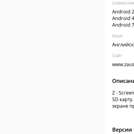
Совмести
Android 2
Android 4
Android 7
Язык
Английс
Сайт
www.zau
Описан
Z - Scre
SD карту
экране пр
Версии