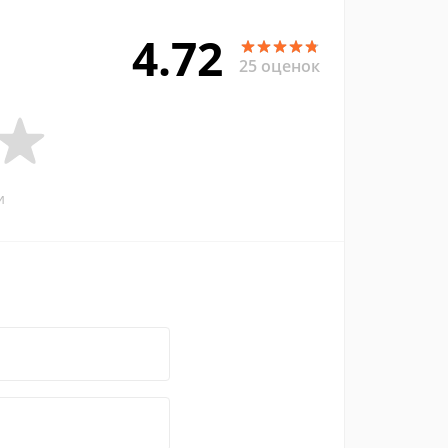
4.72
25 оценок
и