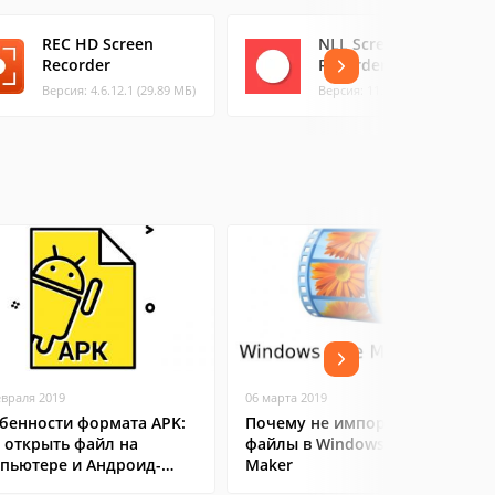
REC HD Screen
NLL Screen
Recorder
Recorder
Версия: 4.6.12.1 (29.89 МБ)
Версия: 11.2 (4.96 МБ)
евраля 2019
06 марта 2019
бенности формата APK:
Почему не импортируются
 открыть файл на
файлы в Windows Movie
пьютере и Андроид-
Maker
ртфоне