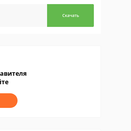
Скачать
тавителя
йте