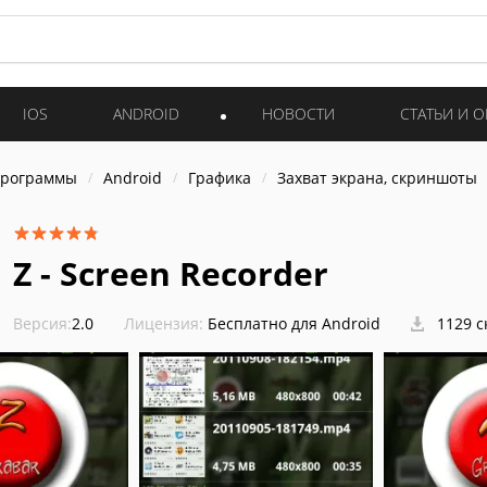
IOS
ANDROID
НОВОСТИ
СТАТЬИ И 
программы
Android
Графика
Захват экрана, скриншоты
Z - Screen Recorder
Версия:
2.0
Лицензия:
Бесплатно для Android
1129 с