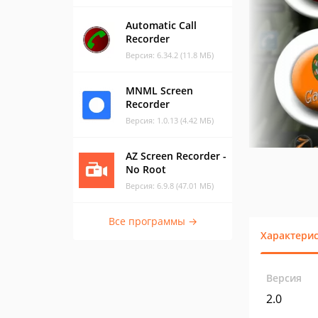
Automatic Call
Recorder
Версия: 6.34.2 (11.8 МБ)
MNML Screen
Recorder
Версия: 1.0.13 (4.42 МБ)
AZ Screen Recorder -
No Root
Версия: 6.9.8 (47.01 МБ)
Все программы →
Характери
Версия
2.0