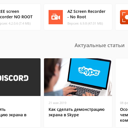
REE screen
AZ Screen Recorder
ecorder NO ROOT
- No Root
рсия: 4.2.0.6 (7.4 МБ)
Версия: 6.9.8 (47.01 МБ)
Актуальные статьи
21 мая 2019
08 ф
ить
Как сделать демонстрацию
Осо
цию экрана в
экрана в Skype
чем
ком
сма