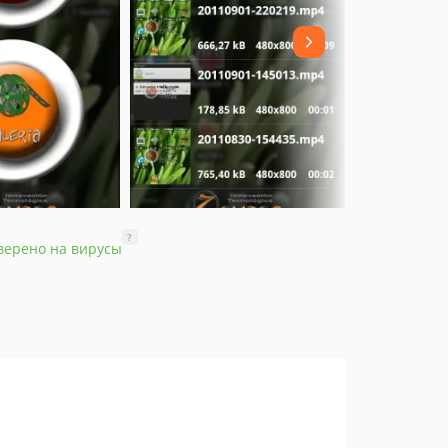
?
верено на вирусы