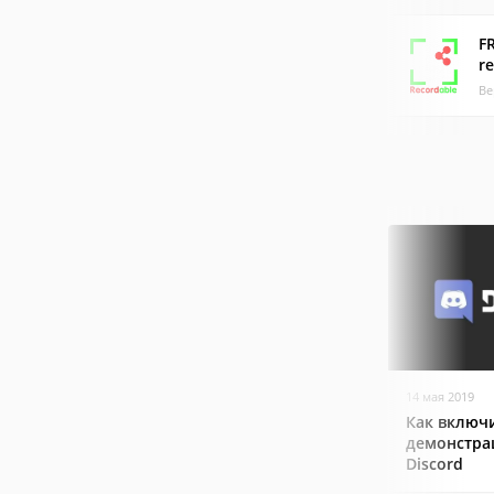
F
r
Ве
14 мая 2019
Как включ
демонстра
Discord