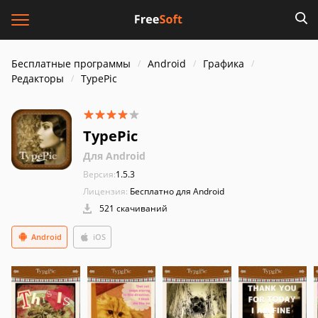
Бесплатные программы
Android
Графика
Редакторы
TypePic
TypePic
Для Android
Версия:
1.5.3
Лицензия:
Бесплатно для Android
521 скачиваний
Android
iOS