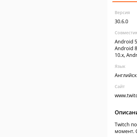
Версия
30.6.0
Совмести
Android 5
Android 8
10.x, And
Язык
Английс
Сайт
www.twitc
Описан
Twitch п
момент. 