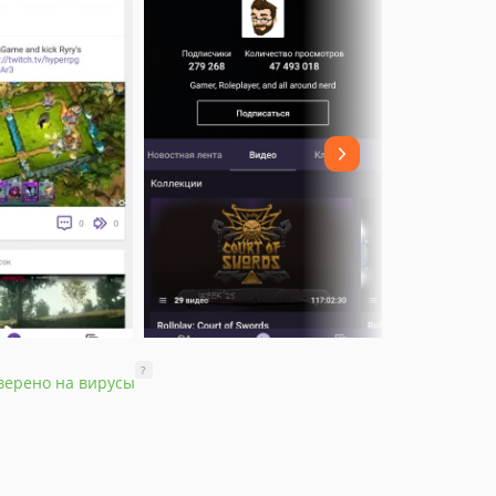
?
верено на вирусы