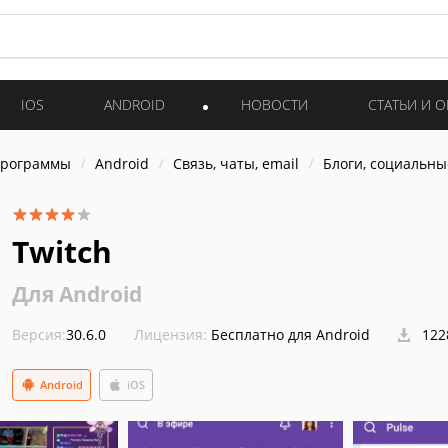
IOS
ANDROID
НОВОСТИ
СТАТЬИ И 
программы
Android
Связь, чаты, email
Блоги, социальны
Twitch
Для Android
Версия:
30.6.0
Лицензия:
Бесплатно для Android
122
Android
iOS