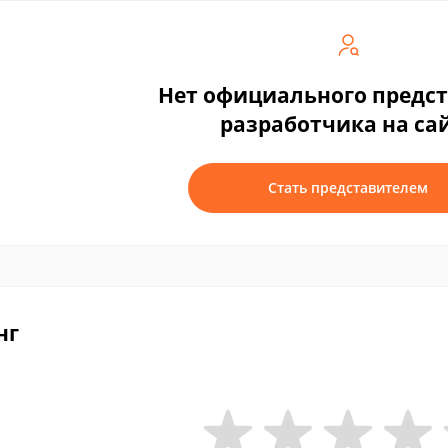
Нет официального предс
разработчика на са
Стать представителем
нг