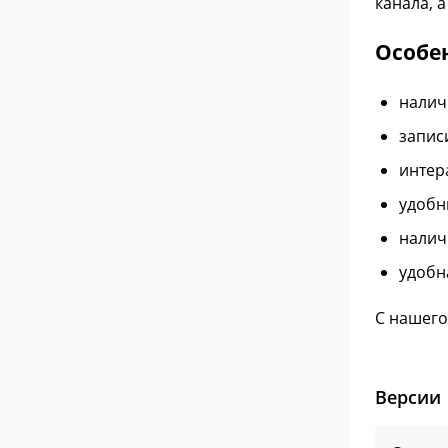
канала, 
Особе
налич
запис
интера
удобн
налич
удобн
С нашего
Версии