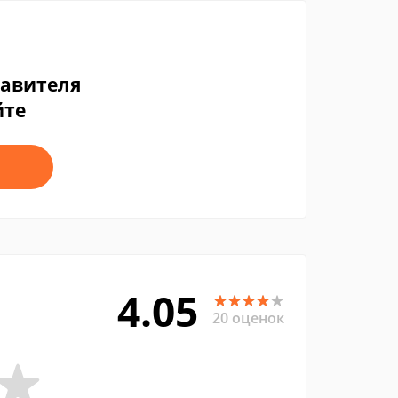
тавителя
йте
4.05
20 оценок