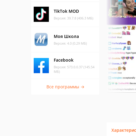
TikTok MOD
Версия: 39.7.8 (406.3 МБ)
Моя Школа
Версия: 4.0 (0.29 МБ)
Facebook
Версия: 573.0.0.37 (145.54
МБ)
Все программы →
Характери