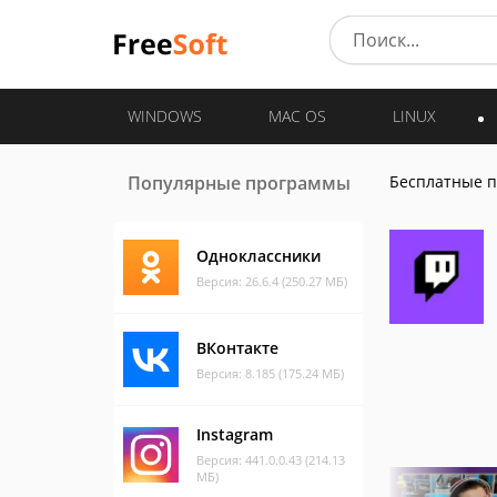
WINDOWS
MAC OS
LINUX
Популярные программы
Бесплатные 
Одноклассники
Версия: 26.6.4 (250.27 МБ)
ВКонтакте
Версия: 8.185 (175.24 МБ)
Instagram
Версия: 441.0.0.43 (214.13
МБ)