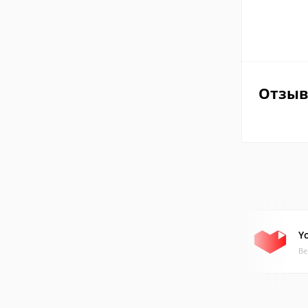
Отзы
Y
Ве