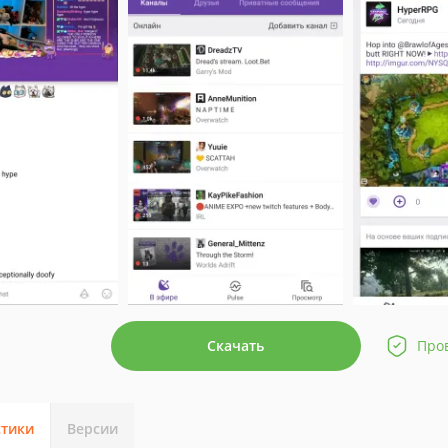
Скачать
Про
стики
Версии