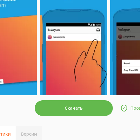
Скачать
Про
стики
Версии