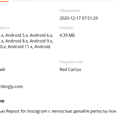
Обновлено
2020-12-17 07:51:29
мость
Размер
.x, Android 5.x, Android 6.x,
4.39 МБ
.x, Android 8.x, Android 9.x,
0.x, Android 11.x, Android
Разработчик
кий
Red Cactus
rikingly.com
ие
ю Repost for Instagram с легкостью делайте репосты по