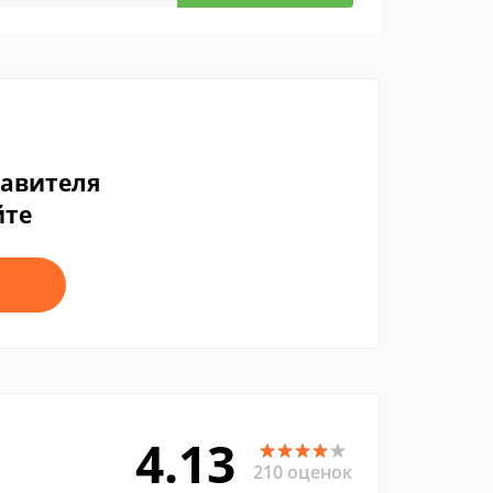
тавителя
йте
4.13
210 оценок