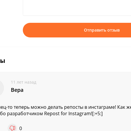
Отправить отзыв
вы
11 лет назад
Вера
ец-то теперь можно делать репосты в инстаграме! Как же
бо разработчиком Repost for Instagram![:+5:]
1
0