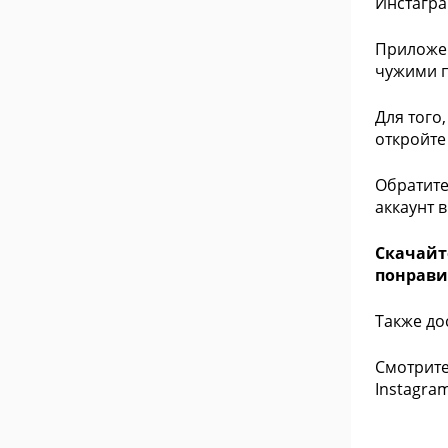
Инстагра
Приложен
чужими п
Для того
откройте 
Обратите
аккаунт 
Скачайте
понрави
Также до
Смотрите
Instagram