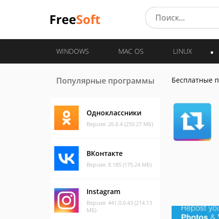
WINDOWS
MAC OS
LINUX
Популярные программы
Бесплатные 
Одноклассники
Версия: 26.6.4 (250.27 МБ)
ВКонтакте
Версия: 8.185 (175.24 МБ)
Instagram
Версия: 441.0.0.43 (214.13
МБ)