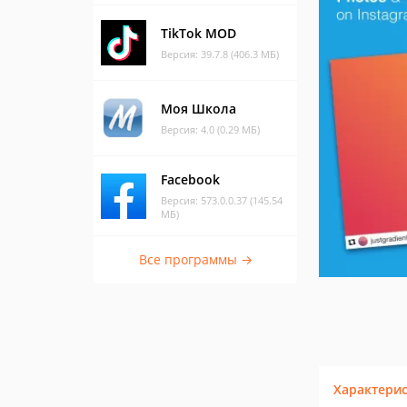
TikTok MOD
Версия: 39.7.8 (406.3 МБ)
Моя Школа
Версия: 4.0 (0.29 МБ)
Facebook
Версия: 573.0.0.37 (145.54
МБ)
Все программы →
Характери