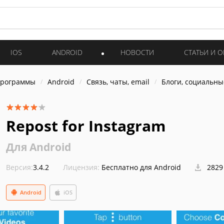
IOS
ANDROID
НОВОСТИ
СТАТЬИ И 
программы
Android
Связь, чаты, email
Блоги, социальны
Repost for Instagram
Для Android
Версия:
3.4.2
Лицензия:
Бесплатно для Android
2829
Android
iOS