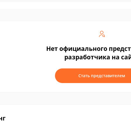
Нет официального предс
разработчика на са
Стать представителем
нг