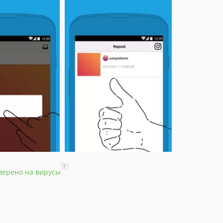
?
верено на вирусы