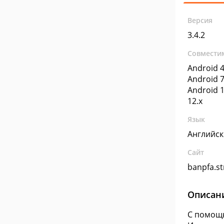
Версия
3.4.2
Совмести
Android 4
Android 7
Android 1
12.x
Язык
Английс
Сайт
banpfa.st
Описан
С помощь