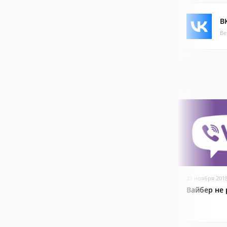
В
Ве
21 ноября 201
Вайбер не 