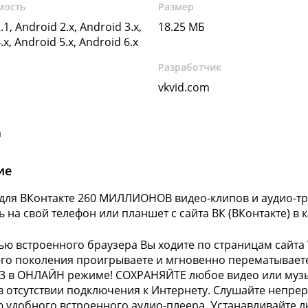
мость
Размер
.1, Android 2.x, Android 3.x,
18.25 МБ
.x, Android 5.x, Android 6.x
Разработчик
vkvid.com
m
ие
 для ВКонтакте 260 МИЛЛИОНОВ видео-клипов и аудио-т
 на свой телефон или планшет с сайта ВК (ВКонтакте) в ка
ю встроенного браузера Вы ходите по страницам сайта 
-го поколения проигрываете и мгновенно перематывает
3 в ОНЛАЙН режиме! СОХРАНЯЙТЕ любое видео или музык
в отсутствии подключения к Интернету. Слушайте непрер
удобного встроенного аудио-плеера. Устанавливайте лю