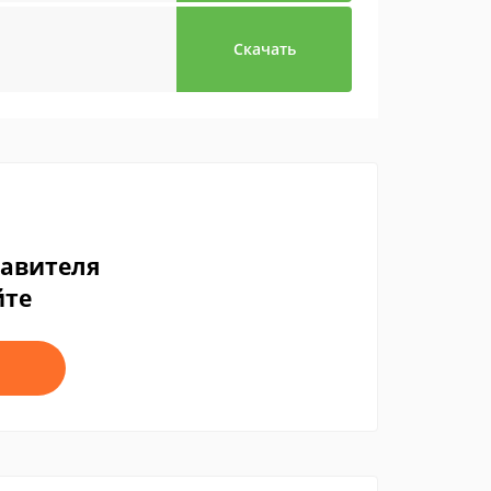
Скачать
тавителя
йте