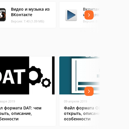
Видео и музыка из
Вконтакте Музыка
ВКонтакте
и Видео
Версия: 7.40 (1.09 МБ)
Версия: 8.3.1 (0.91 МБ)
нваря 2019
09 апреля 2019
л формата DAT: чем
Файл формата ODT: чем
рыть, описание,
открыть, описание,
бенности
особенности