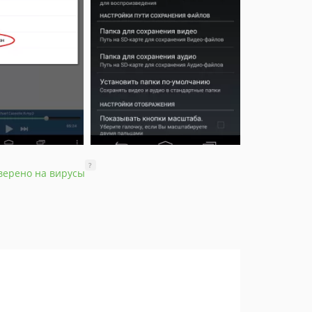
?
верено на вирусы