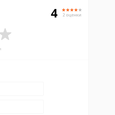
4
2 оценки
и