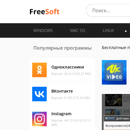
WINDOWS
MAC OS
LINUX
Популярные программы
Бесплатные 
Одноклассники
Версия: 26.6.4 (250.27 МБ)
ВКонтакте
Версия: 8.185 (175.24 МБ)
Instagram
Версия: 441.0.0.43 (214.13
МБ)