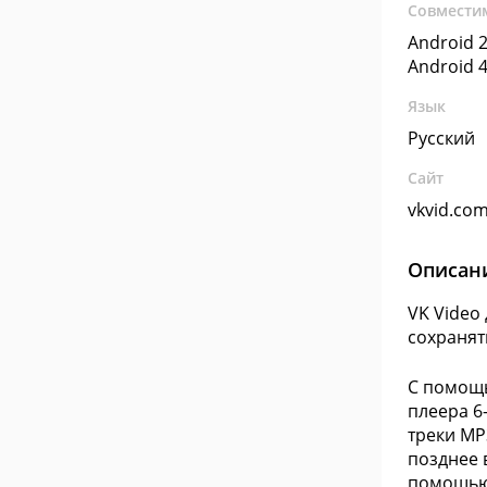
Совмести
Android 2
Android 4
Язык
Русский
Сайт
vkvid.co
Описан
VK Video
сохранять
С помощь
плеера 6
треки MP
позднее 
помощью 