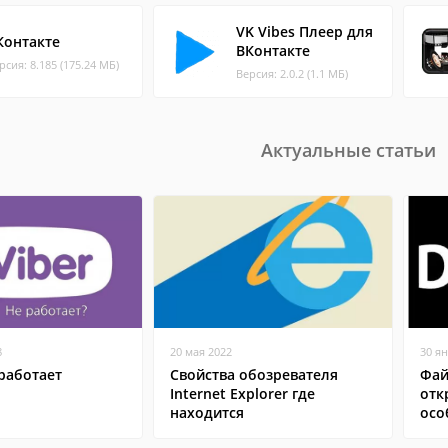
VK Vibes Плеер для
Контакте
ВКонтакте
рсия: 8.185 (175.24 МБ)
Версия: 2.0.2 (1.1 МБ)
Актуальные статьи
8
20 мая 2022
30 я
работает
Свойства обозревателя
Фай
Internet Explorer где
отк
находится
осо