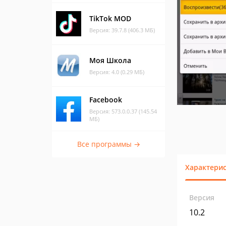
TikTok MOD
Версия: 39.7.8 (406.3 МБ)
Моя Школа
Версия: 4.0 (0.29 МБ)
Facebook
Версия: 573.0.0.37 (145.54
МБ)
Все программы →
Характери
Версия
10.2