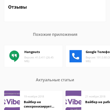
Отзывы
Похожие приложения
Hangouts
Google Телеф
Версия: 41.0.411 (26.45
Версия: 191.0.80 (3
МБ)
МБ)
Актуальные статьи
19 ноября 2018
21 ноября 2018
Вайбер не
Вайбер не раб
синхронизирует