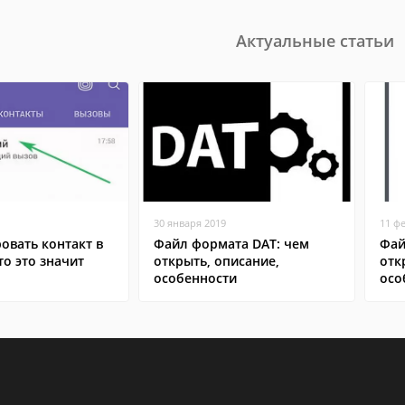
Актуальные статьи
30 января 2019
11 ф
овать контакт в
Файл формата DAT: чем
Фай
то это значит
открыть, описание,
отк
особенности
осо