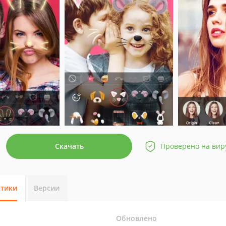
Скачать
Проверено на вир
стики
Версии
Обновлено