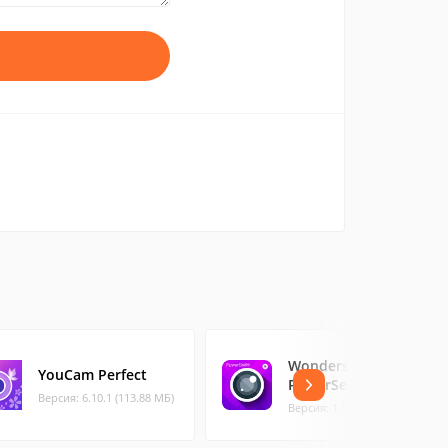
Wondershare
YouCam Perfect
PowerSelfie
Версия: 6.10.1 (113.88 МБ)
Версия: 1.3.2.18 (18.86 МБ)