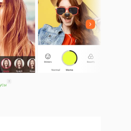
?
усы