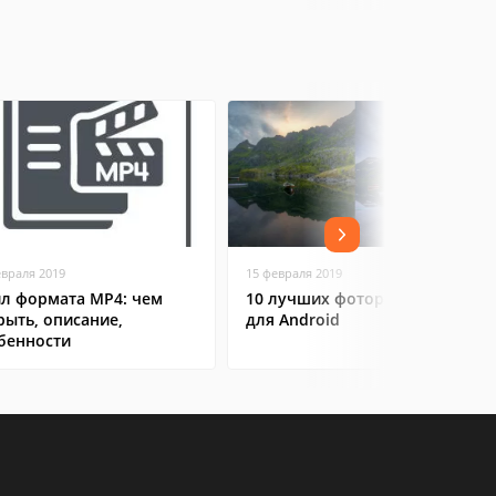
евраля 2019
15 февраля 2019
л формата MP4: чем
10 лучших фоторедакторов
рыть, описание,
для Android
бенности