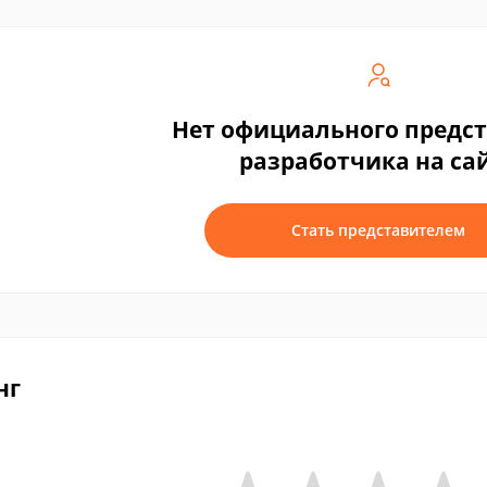
Нет официального предс
разработчика на са
Стать представителем
нг