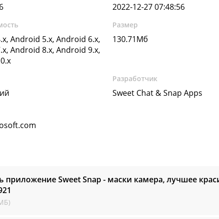
6
2022-12-27 07:48:56
мость
Размер
.x, Android 5.x, Android 6.x,
130.71Мб
.x, Android 8.x, Android 9.x,
0.x
Разработчик
кий
Sweet Chat & Snap Apps
osoft.com
ь приложение Sweet Snap - маски камера, лучшее крас
921
МБ)