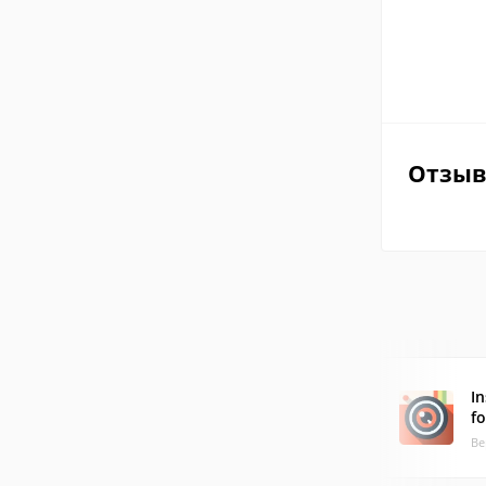
Отзы
I
fo
Ве