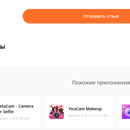
Отправить отзыв
вы
Похожие приложения
nstaCam - Camera
YouCam Makeup
r Selfie
Версия: 6.45.3 (135.19 МБ)
рсия: 1.43 (9.98 МБ)