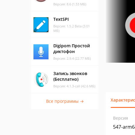
Версия: 8.6 (1.53 МБ)
TextSPI
Версия: 1.5.2 Beta (3.01
МБ)
Digipom Простой
диктофон
Версия: 2.9.4 (22.77 МБ)
Запись звонков
(Бесплатно)
Версия: 4.1.3-call (42.6 МБ)
Характери
Все программы →
Версия
547-arm6