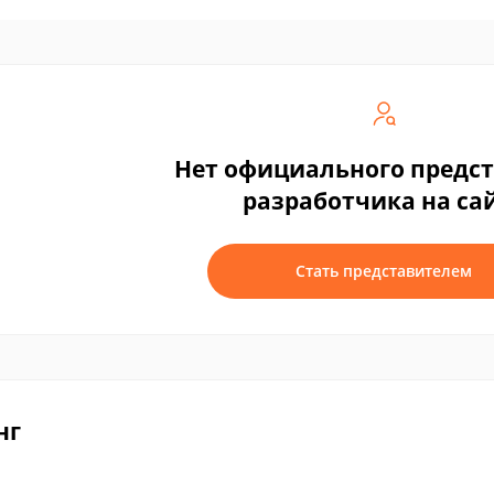
Нет официального предс
разработчика на са
Стать представителем
нг