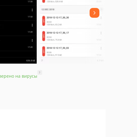
?
верено на вирусы