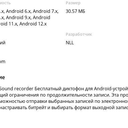
мость
Размер
.x, Android 6.x, Android 7.x,
30.57 МБ
.x, Android 9.x, Android
roid 11.x, Android 12.x
Разработчик
кий
NLL
com
ие
Sound recorder
Бесплатный диктофон для Android-устро
ий ограничения по продолжительности записи. Эта пр
зможностью отправки выбранных записей по электронно
настраивать битрейт и выбирать формат выходной запис