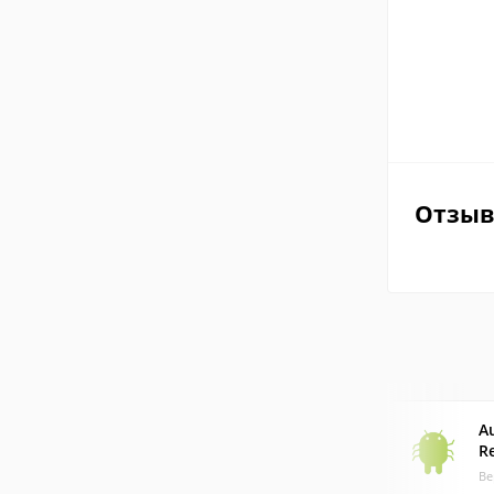
Отзы
A
R
Ве