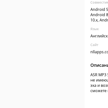
Совмести
Android 5
Android 8
10.x, And
Язык
Английс
Сайт
nllapps.
Описан
ASR MP3 
не имеющ
эха и во
сможете 