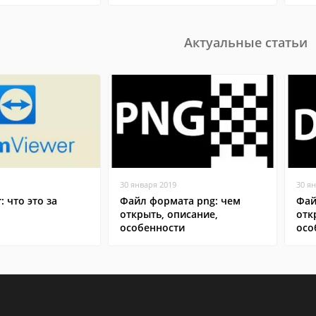
Актуальные статьи
30 января 2019
30 я
: что это за
Файл формата png: чем
Фай
открыть, описание,
отк
особенности
осо