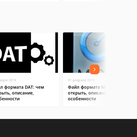
нваря 2019
01 февраля 2019
л формата DAT: чем
Файл формата MOV: чем
рыть, описание,
открыть, описание,
бенности
особенности