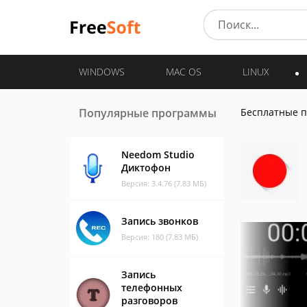
WINDOWS
MAC OS
LINUX
Популярные программы
Бесплатные 
Needom Studio
Диктофон
Версия: 3.4.76 (7.83 МБ)
Запись звонков
Версия: 180 (7.83 МБ)
Запись
телефонных
разговоров