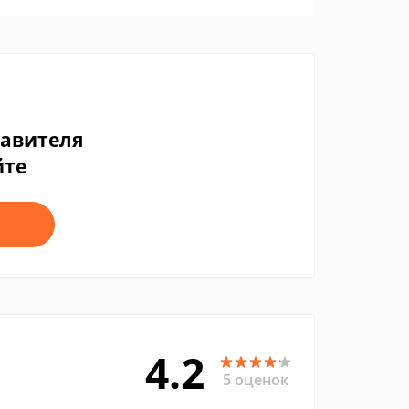
тавителя
йте
4.2
5 оценок