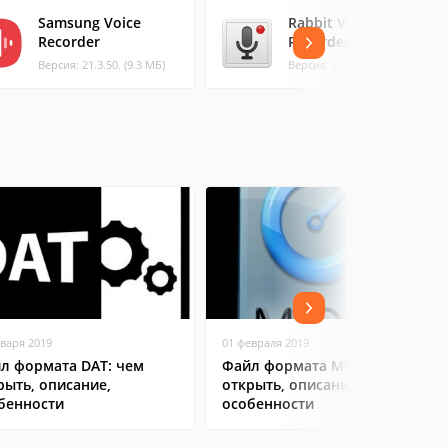
Samsung Voice
Rabbit Voice
Recorder
Recorder
Версия: 21.3.50. (9.3 МБ)
Версия: 2.0.1 (5.83 МБ)
нваря 2019
01 февраля 2019
л формата DAT: чем
Файл формата MOV: чем
рыть, описание,
открыть, описание,
бенности
особенности