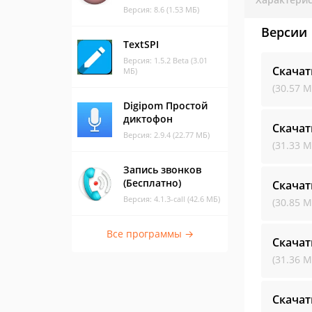
Версия: 8.6 (1.53 МБ)
Версии
TextSPI
Версия: 1.5.2 Beta (3.01
Скачат
МБ)
(30.57 М
Digipom Простой
диктофон
Скачат
Версия: 2.9.4 (22.77 МБ)
(31.33 М
Запись звонков
(Бесплатно)
Скачат
Версия: 4.1.3-call (42.6 МБ)
(30.85 М
Все программы →
Скачат
(31.36 М
Скачат