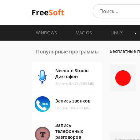
WINDOWS
MAC OS
LINUX
Популярные программы
Бесплатные 
Needom Studio
Диктофон
Версия: 3.4.76 (7.83 МБ)
Запись звонков
Версия: 180 (7.83 МБ)
Запись
телефонных
разговоров
Характери