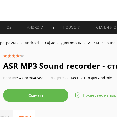
IOS
ANDROID
НОВОСТИ
СТАТЬИ И 
программы
Android
Офис
Диктофоны
ASR MP3 Sound 
ASR MP3 Sound recorder - с
Версия:
547-arm64-v8a
Лицензия:
Бесплатно для Android
Скачать
Проверено на вир
стики
Версии