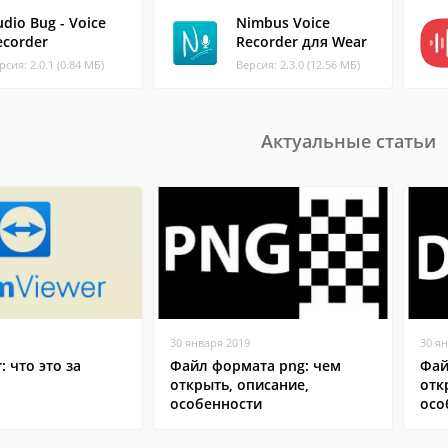
udio Bug - Voice
Nimbus Voice
ecorder
Recorder для Wear
рсия: 2.0.1 (0.84 МБ)
Версия: 2.3.0 (12.56 МБ)
Актуальные статьи
30 января 2019
30 я
: что это за
Файл формата png: чем
Фай
открыть, описание,
отк
особенности
осо