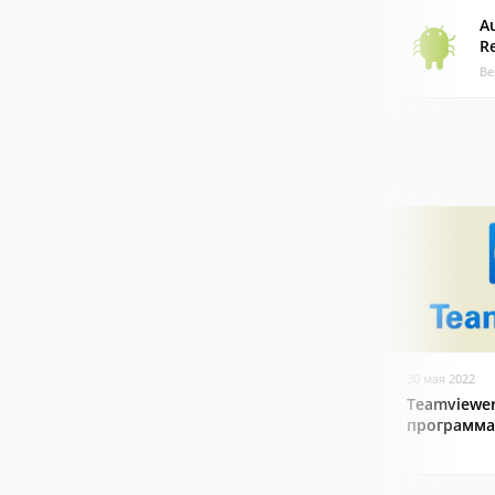
A
R
Ве
30 мая 2022
Teamviewer
программа