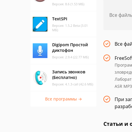
Версия: 8.6 (1.53 МБ)
Все файл
TextSPI
Версия: 1.5.2 Beta (3.01
МБ)
Все фа
Digipom Простой
диктофон
Версия: 2.9.4 (22.77 МБ)
FreeSof
Програм
Запись звонков
зловред
(Бесплатно)
Лаборат
Версия: 4.1.3-call (42.6 МБ)
ASR MP3
Все программы →
При заг
разраб
Статьи и 