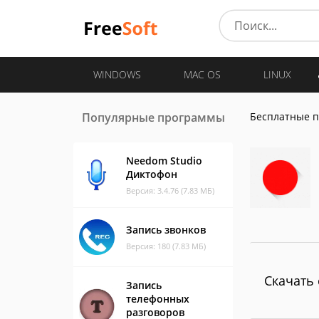
WINDOWS
MAC OS
LINUX
Популярные программы
Бесплатные 
Needom Studio
Диктофон
Версия: 3.4.76 (7.83 МБ)
Запись звонков
Версия: 180 (7.83 МБ)
Скачать 
Запись
телефонных
разговоров