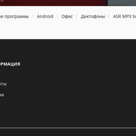
ые программы
Android
Офис
Диктофоны
ASR MP3 S
РМАЦИЯ
кты
ма