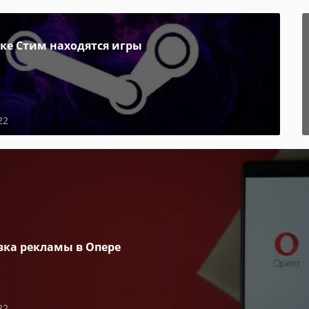
пке Стим находятся игры
22
вка рекламы в Опере
22