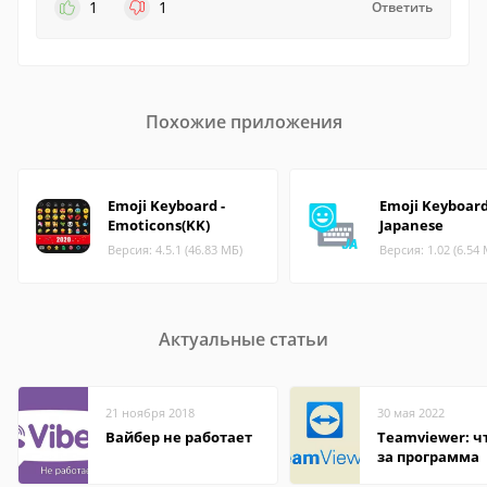
1
1
Ответить
Похожие приложения
Emoji Keyboard -
Emoji Keyboard
Emoticons(KK)
Japanese
Версия: 4.5.1 (46.83 МБ)
Версия: 1.02 (6.54
Актуальные статьи
21 ноября 2018
30 мая 2022
Вайбер не работает
Teamviewer: чт
за программа