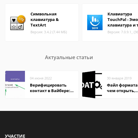
Символьная
Клавиатура
клавиатура &
TouchPal - Эм
TextArt
клавиатура и
Версия: 3.4.2 (7.44 МБ)
Версия: 7.0.9.1_ (3
Актуальные статьи
04 июня 2022
30 января 2019
Верифицировать
Файл формата
контакт в Вайбере:
чем открыть,
что это значит
описание,
особенности
УЧАСТИЕ