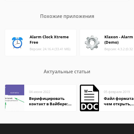
Похожие приложения
Alarm Clock Xtreme
Klaxon - Alarm
Free
(Demo)
Версия: 24.16.4 (33.41 МБ)
Версия: 4.3.2 (0.32
Актуальные статьи
04 июня 2022
05 февраля 2019
Верифицировать
Файл формата
контакт в Вайбере:
чем открыть,
что это значит
описание,
особенности