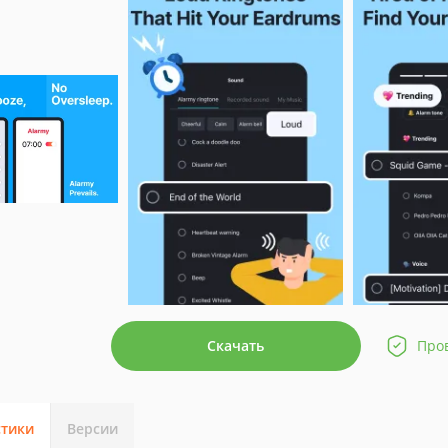
Скачать
Про
стики
Версии