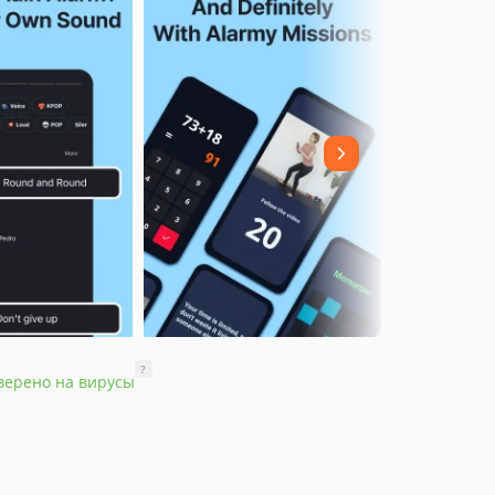
?
верено на вирусы