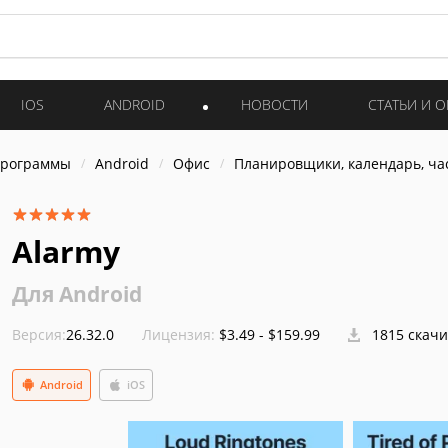
IOS
ANDROID
НОВОСТИ
СТАТЬИ И 
программы
Android
Офис
Планировщики, календарь, ча
Alarmy
Для Android
Версия:
26.32.0
Лицензия:
$3.49 - $159.99
1815 скач
Android
iOS