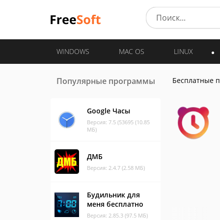
WINDOWS
MAC OS
LINUX
Популярные программы
Бесплатные 
Google Часы
Версия: 7.5 (53695 (10.85
МБ)
ДМБ
Версия: 2.4.7 (2.58 МБ)
Будильник для
меня бесплатно
Версия: 2.85.3 (97.5 МБ)