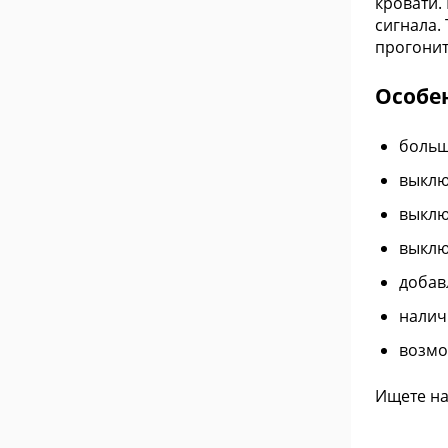
кровати.
сигнала.
прогонит
Особе
больш
выклю
выклю
выклю
добав
налич
возмо
Ищете на