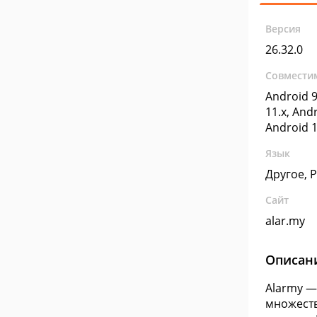
Версия
26.32.0
Совмести
Android 9
11.x, Andr
Android 1
Язык
Другое, 
Сайт
alar.my
Описан
Alarmy —
множеств