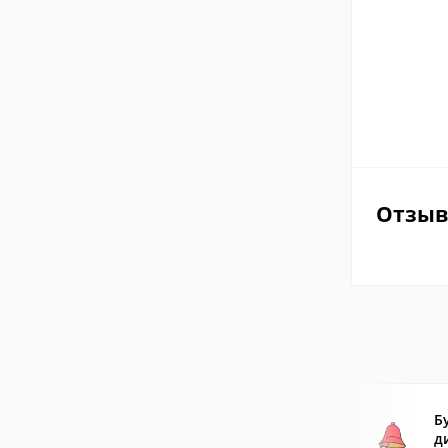
Отзы
Б
д