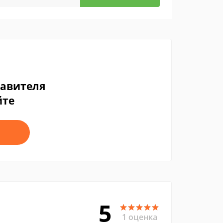
тавителя
йте
5
1 оценка