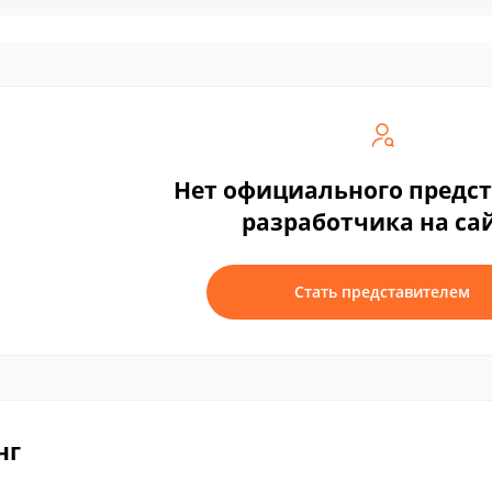
Нет официального предс
разработчика на са
Стать представителем
нг