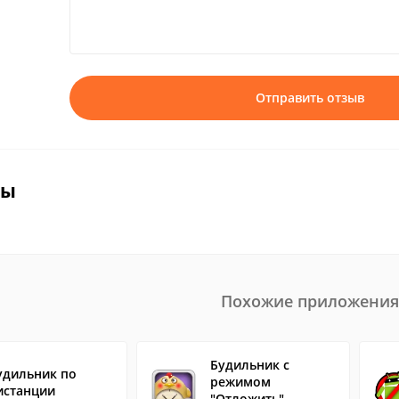
Отправить отзыв
вы
Похожие приложения
Будильник с
удильник по
режимом
истанции
"Отложить"