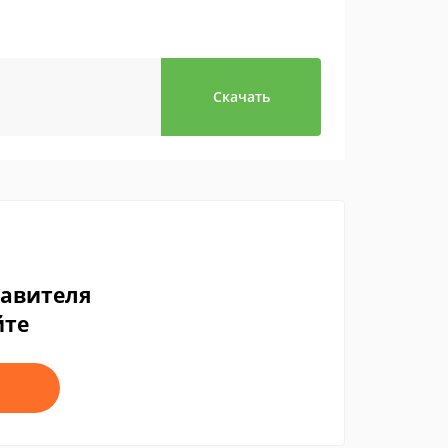
Скачать
тавителя
йте