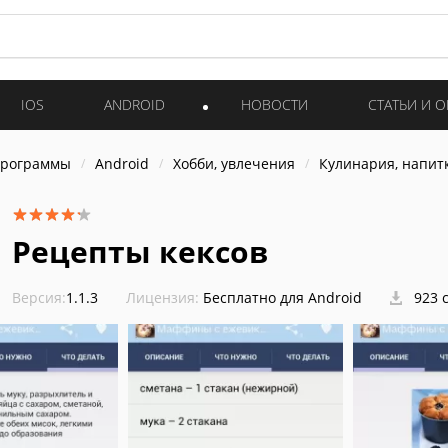
IOS
ANDROID
НОВОСТИ
СТАТЬИ И 
программы
Android
Хобби, увлечения
Кулинария, напит
Рецепты кексов
Версия:
1.1.3
Лицензия:
Бесплатно для Android
923 