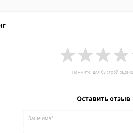
нг
Нажмите, для быстрой оценк
Оставить отзыв
Ваше имя*