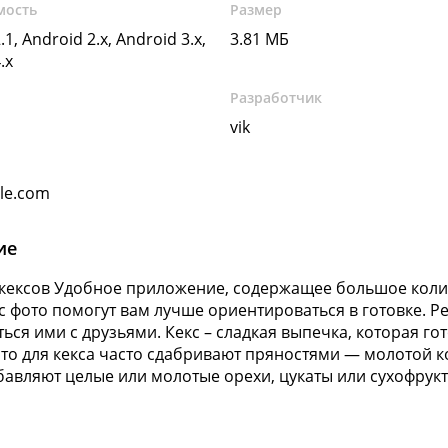
мость
Размер
.1, Android 2.x, Android 3.x,
3.81 МБ
.x
Разработчик
vik
gle.com
ие
кексов Удобное приложение, содержащее большое колич
с фото помогут вам лучше ориентироваться в готовке. 
ться ими с друзьями. Кекс – сладкая выпечка, которая г
есто для кекса часто сдабривают пряностями — молотой 
бавляют целые или молотые орехи, цукаты или сухофрукт