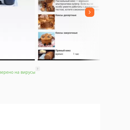
?
верено на вирусы