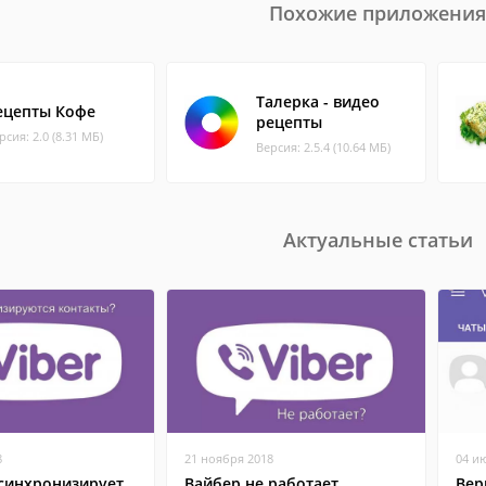
Похожие приложения
Талерка - видео
ецепты Кофе
рецепты
рсия: 2.0 (8.31 МБ)
Версия: 2.5.4 (10.64 МБ)
Актуальные статьи
8
21 ноября 2018
04 и
 синхронизирует
Вайбер не работает
Вер