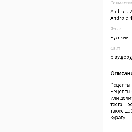
Совмести
Android 2
Android 4
Язык
Русский
Сайт
play.goo
Описан
Рецепты 
Рецепты 
или дели
теста. Т
также до
курагу.