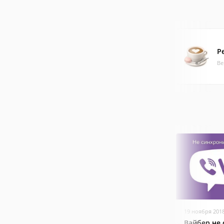
Р
Ве
19 ноября 201
Вайбер не