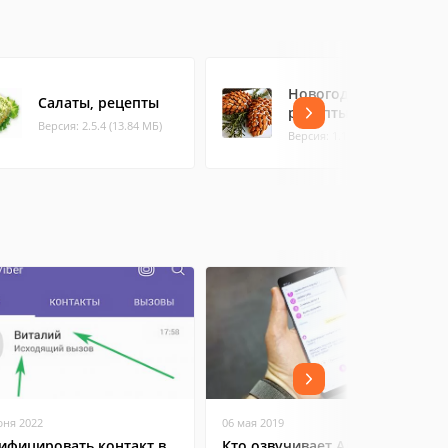
Новогодние
Салаты, рецепты
рецепты
Версия: 2.5.4 (13.84 МБ)
Версия: 1.1.3 (13.43 МБ)
юня 2022
06 мая 2019
ифицировать контакт в
Кто озвучивает Алису