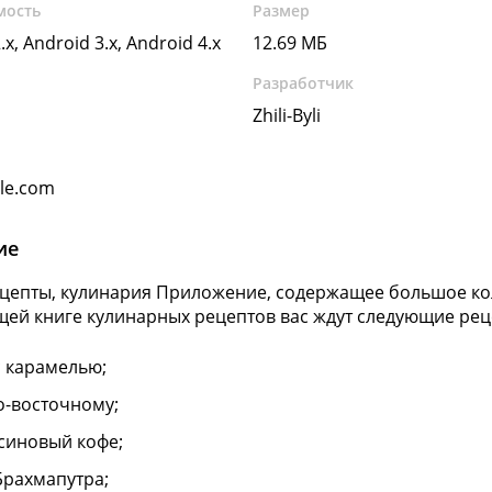
мость
Размер
.x, Android 3.x, Android 4.x
12.69 МБ
Разработчик
Zhili-Byli
gle.com
ие
ецепты, кулинария Приложение, содержащее большое ко
щей книге кулинарных рецептов вас ждут следующие рец
с карамелью;
о-восточному;
синовый кофе;
Брахмапутра;