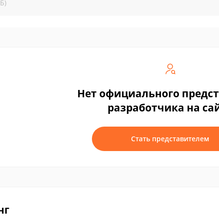
Б)
Нет официального предс
разработчика на са
Стать представителем
нг