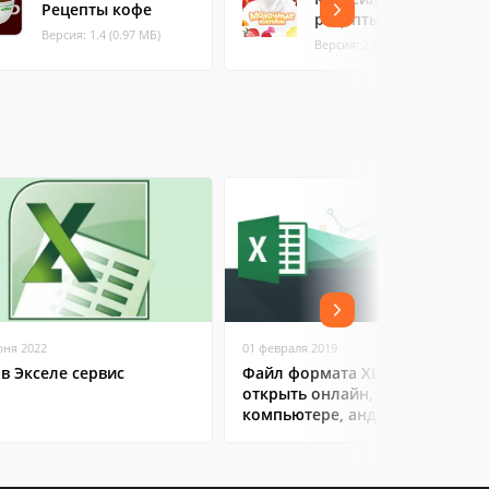
Рецепты кофе
рецепты
Версия: 1.4 (0.97 МБ)
Версия: 2.0.0 (11.33 МБ)
юня 2022
01 февраля 2019
 в Экселе сервис
Файл формата XLS: чем
открыть онлайн, на
компьютере, андроиде