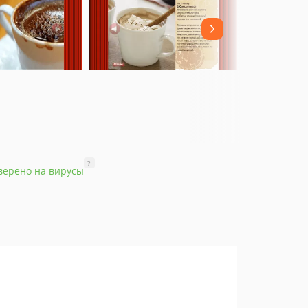
?
верено на вирусы