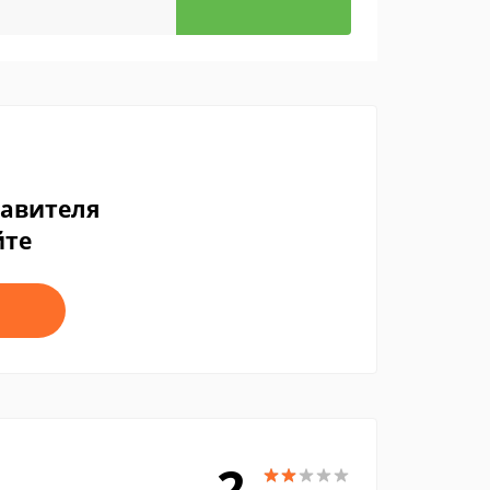
тавителя
йте
2