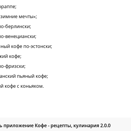
фраппе;
«зимние мечты»;
по-берлински;
по-венециански;
ный кофе по-эстонски;
кий кофе;
по-фризски;
анский пьяный кофе;
й кофе с коньяком.
ь приложение Кофе - рецепты, кулинария
2.0.0