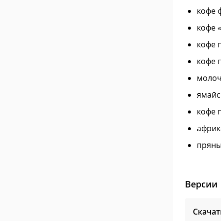
кофе 
кофе 
кофе 
кофе 
молоч
ямайс
кофе 
африк
пряны
Версии
Скачат