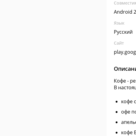
Совмести
Android 2
Язык
Русский
Сайт
play.goo
Описан
Кофе - р
В настоя
кофе 
офе п
апель
кофе 