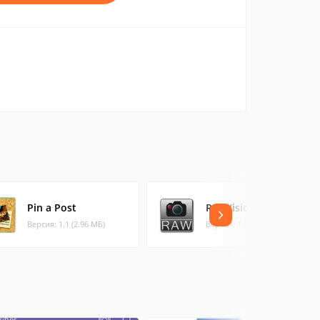
Pin a Post
RawVisionDemo
Версия: 1.1 (2.96 МБ)
Версия: 1.6.14 (21.63 МБ)