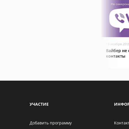
19 ноября 201
Вайбер не
контакты
УЧАСТИЕ
ИНФО
Добавить программу
Контак