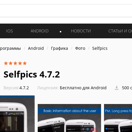
IOS
ANDROID
НОВОСТИ
СТАТЬИ И 
программы
Android
Графика
Фото
Selfpics
Selfpics 4.7.2
Версия:
4.7.2
Лицензия:
Бесплатно для Android
500 