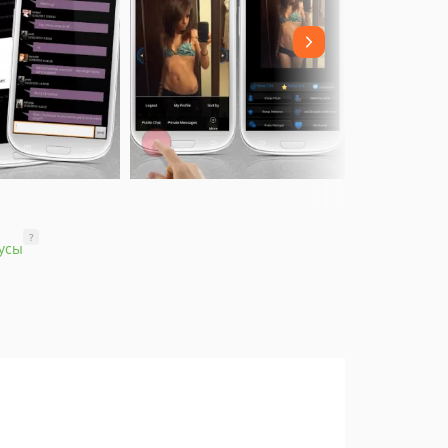
?
усы