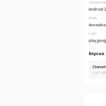
Совмести
Android 2
Язык
Английс
Сайт
play.goo
Версии
Скачат
(3.67 МБ