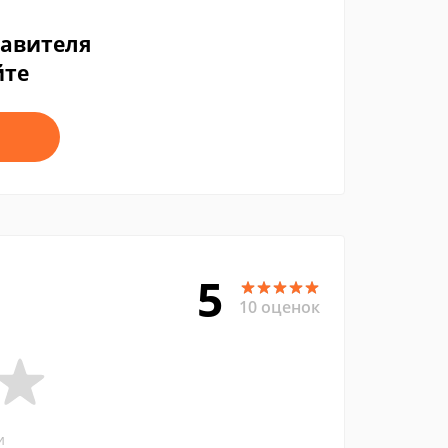
тавителя
йте
5
10 оценок
и