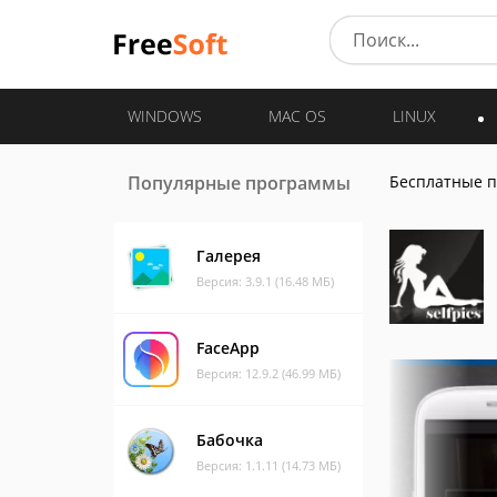
WINDOWS
MAC OS
LINUX
Популярные программы
Бесплатные 
Галерея
Версия: 3.9.1 (16.48 МБ)
FaceApp
Версия: 12.9.2 (46.99 МБ)
Бабочка
Версия: 1.1.11 (14.73 МБ)