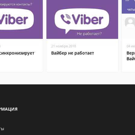
8
21 ноября 2018
04 и
 синхронизирует
Вайбер не работает
Вер
Вай
РМАЦИЯ
ты