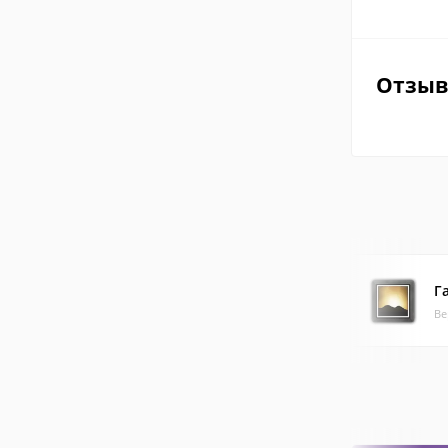
Отзы
Га
Ве