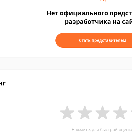
Нет официального предс
разработчика на са
Стать представителем
нг
Нажмите, для быстрой оценк