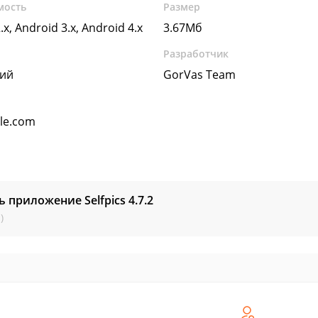
мость
Размер
.x, Android 3.x, Android 4.x
3.67Мб
Разработчик
кий
GorVas Team
gle.com
ь приложение Selfpics
4.7.2
)