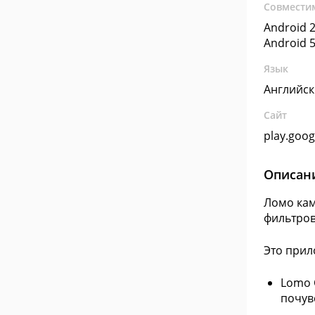
Совмести
Android 2
Android 5
Язык
Английс
Сайт
play.goo
Описан
Ломо кам
фильтров
Это прил
Lomo 
почув