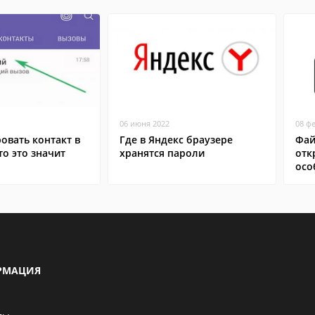
06 июня 2022
08 ф
овать контакт в
Где в Яндекс браузере
Фай
то это значит
хранятся пароли
отк
осо
РМАЦИЯ