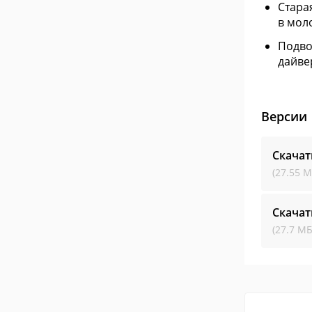
Стара
в мол
Подво
дайве
Версии
Скача
(27.55 М
Скача
(27.7 МБ