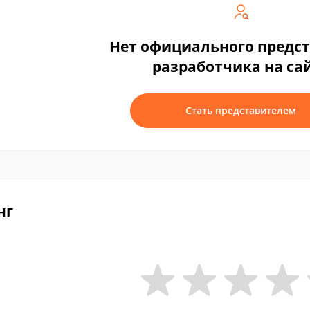
Нет официального предс
разработчика на са
Стать представителем
нг