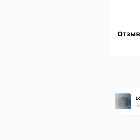
Отзы
L
Ве