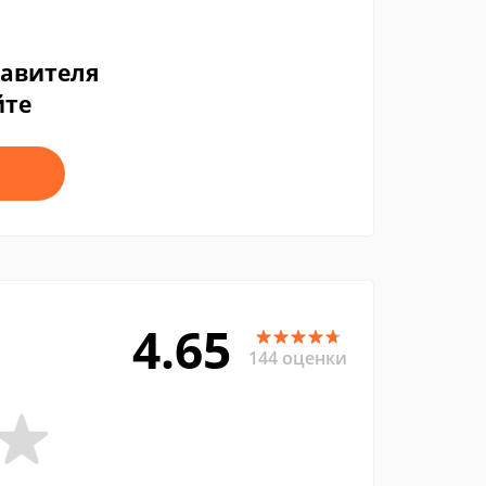
тавителя
йте
4.65
144 оценки