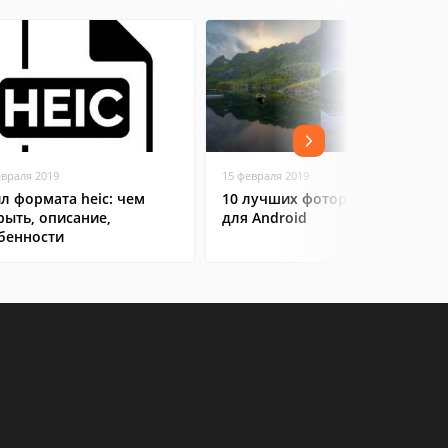
евраля 2019
15 февраля 2019
л формата heic: чем
10 лучших фоторедакторов
рыть, описание,
для Android
бенности