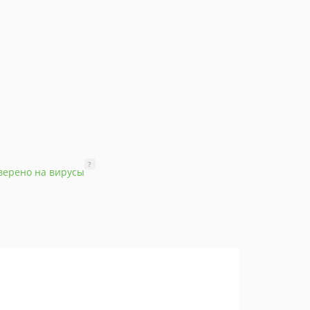
?
верено на вирусы