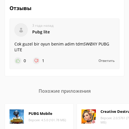
Отзывы
3 года назад
Pubg lite
Cok guzel bir oyun benim adim tdmSWØXY PUBG
LITE
0
1
Ответить
Похожие приложения
Creative Destr
PUBG Mobile
Версия: 2.0.5761 (7
Версия: 4.5.0 (101.78 МБ)
МБ)