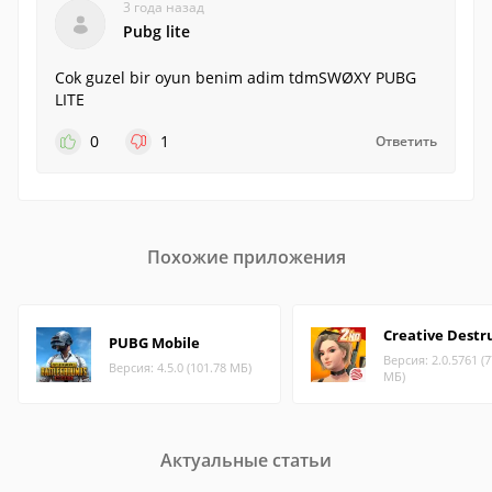
3 года назад
Pubg lite
Cok guzel bir oyun benim adim tdmSWØXY PUBG
LITE
0
1
Ответить
Похожие приложения
Creative Destr
PUBG Mobile
Версия: 2.0.5761 (7
Версия: 4.5.0 (101.78 МБ)
МБ)
Актуальные статьи