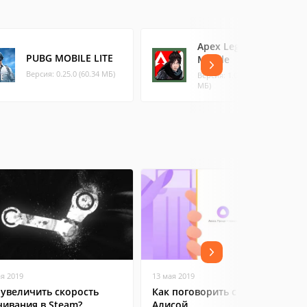
Apex Legends
PUBG MOBILE LITE
Mobile
Версия: 0.25.0 (60.34 МБ)
Версия: 1.0.1576 (2943.69
МБ)
ая 2019
13 мая 2019
 увеличить скорость
Как поговорить с Яндекс
чивания в Steam?
Алисой