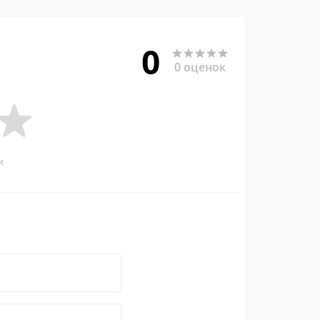
0
0 оценок
и