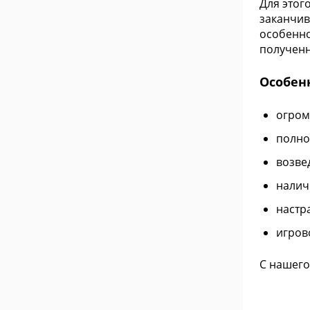
Для этог
заканчив
особенно
полученн
Особен
огром
полно
возве
налич
настр
игров
С нашего