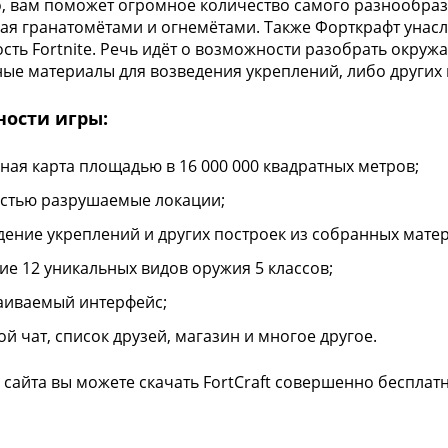
о, вам поможет огромное количество самого разнообраз
ая гранатомётами и огнемётами. Также Форткрафт унас
сть Fortnite. Речь идёт о возможности разобрать окру
ые материалы для возведения укреплений, либо других 
ности игры:
ная карта площадью в 16 000 000 квадратных метров;
стью разрушаемые локации;
дение укреплений и других построек из собранных мате
ие 12 уникальных видов оружия 5 классов;
аиваемый интерфейс;
ой чат, список друзей, магазин и многое другое.
 сайта вы можете скачать FortCraft совершенно бесплатн