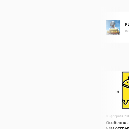
P
Ве
08 февраля 20
Особеннос
чем откры