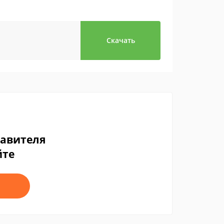
Скачать
тавителя
йте