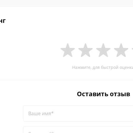
нг
Нажмите, для быстрой оценк
Оставить отзыв
Ваше имя*