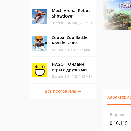
Mech Arena: Robot
Showdown
Версия: 3.460.10 (38.1 МБ)
Zooba: Zoo Battle
Royale Game
Версия: 6.9.0 (174.77 МБ)
HAGO – Онлайн
игры с друзьями
Версия: 5.51.1 (211.88 МБ)
Все программы →
Характери
Версия
0.10.115