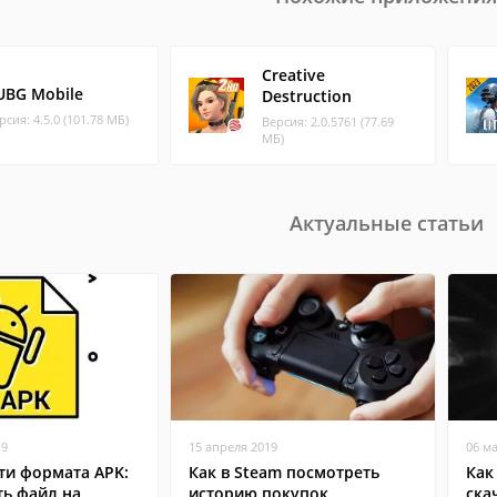
Creative
UBG Mobile
Destruction
рсия: 4.5.0 (101.78 МБ)
Версия: 2.0.5761 (77.69
МБ)
Актуальные статьи
19
15 апреля 2019
06 м
ти формата APK:
Как в Steam посмотреть
Как
ть файл на
историю покупок
ска