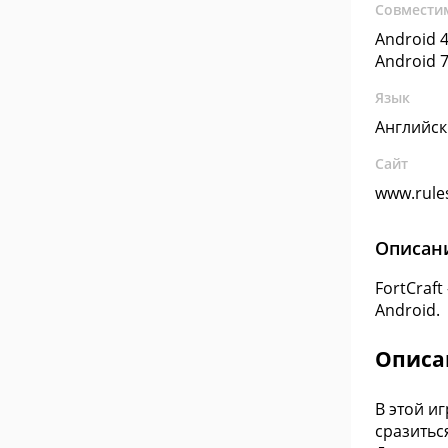
Совмести
Android 4
Android 7
Язык
Английс
Сайт
www.rule
Описан
FortCraf
Android.
Описа
В этой и
сразитьс