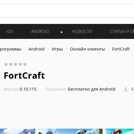
IOS
ANDROID
НОВОСТИ
СТАТЬИ И 
программы
Android
Игры
Онлайн клиенты
FortCraft
FortCraft
Версия:
0.10.115
Лицензия:
Бесплатно для Android
1