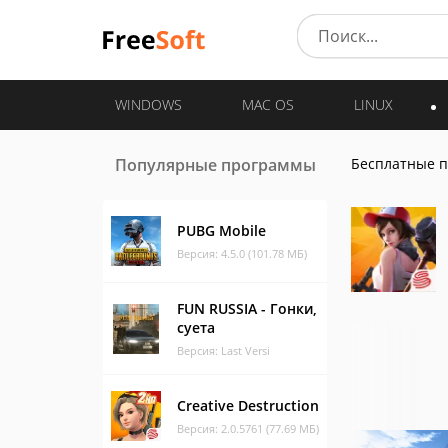
WINDOWS
MAC OS
LINUX
Популярные программы
Бесплатные 
PUBG Mobile
Версия: 4.5.0 (101.78 МБ)
FUN RUSSIA - Гонки,
cуета
Версия: Last Versi
Creative Destruction
Версия: 2.0.5761 (77.69 МБ)