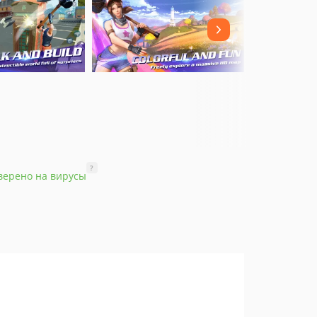
?
верено на вирусы