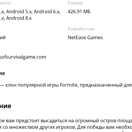
мость
Размер
.x, Android 5.x, Android 6.x,
426.91 МБ
.x, Android 8.x
Разработчик
кий
NetEase Games
sofsurvivalgame.com
ие
t — клон популярной игры Fortnite, предназначенный дл
ние
гре вам предстоит высадиться на огромный остров площа
я со множеством других игроков. Для победы вам необ