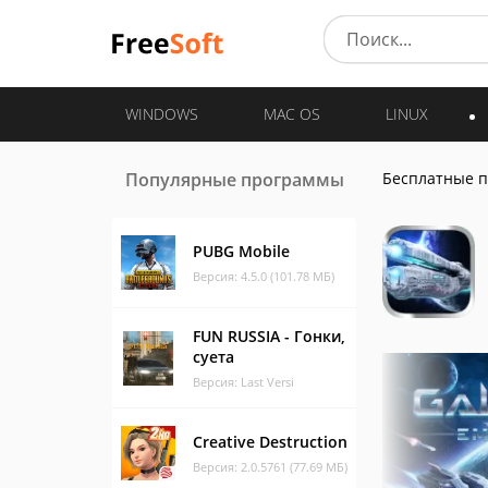
WINDOWS
MAC OS
LINUX
Популярные программы
Бесплатные 
PUBG Mobile
Версия: 4.5.0 (101.78 МБ)
FUN RUSSIA - Гонки,
cуета
Версия: Last Versi
Creative Destruction
Версия: 2.0.5761 (77.69 МБ)