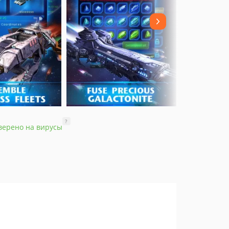
?
верено на вирусы