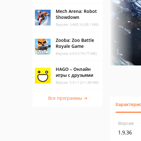
Mech Arena: Robot
Showdown
Версия: 3.460.10 (38.1 МБ)
Zooba: Zoo Battle
Royale Game
Версия: 6.9.0 (174.77 МБ)
HAGO – Онлайн
игры с друзьями
Версия: 5.51.1 (211.88 МБ)
Все программы →
Характери
Версия
1.9.36