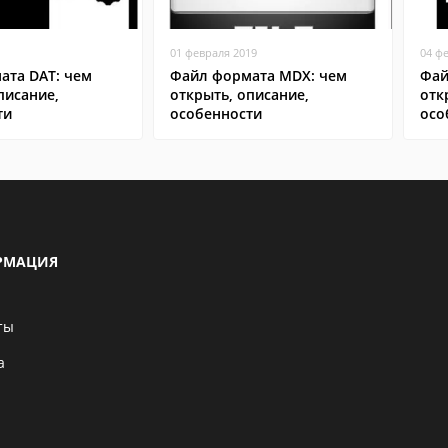
01 февраля 2019
04 ф
ата DAT: чем
Файл формата MDX: чем
Фай
писание,
открыть, описание,
отк
ти
особенности
осо
РМАЦИЯ
ты
а