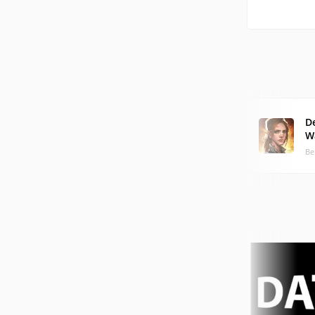
D
W
Ве