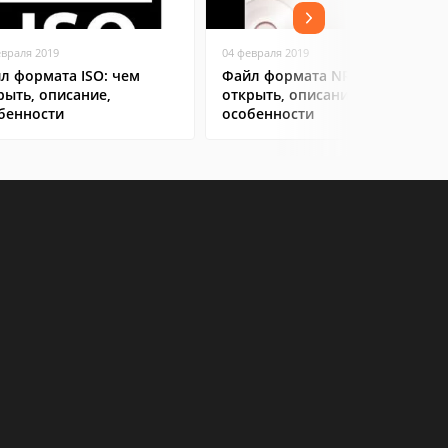
евраля 2019
04 февраля 2019
л формата ISO: чем
Файл формата NRG: чем
рыть, описание,
открыть, описание,
бенности
особенности