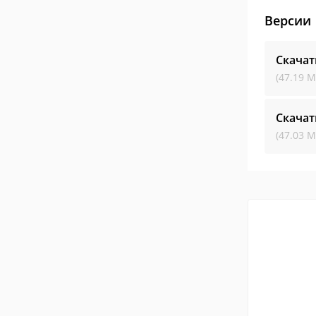
Версии
Скачат
(47.19 М
Скачат
(47.03 М