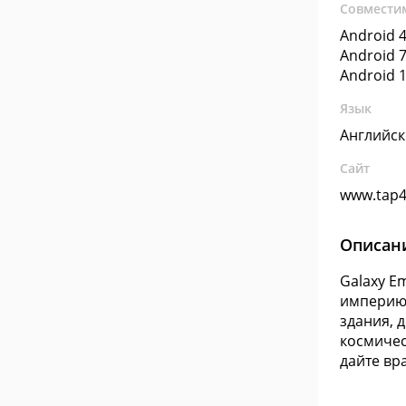
Совмести
Android 4
Android 7
Android 1
Язык
Английс
Сайт
www.tap4
Описан
Galaxy E
империю 
здания, 
космичес
дайте вр