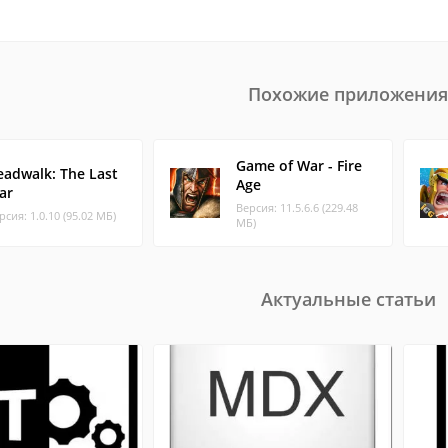
Похожие приложения
Game of War - Fire
eadwalk: The Last
Age
ar
Версия: 11.5.6.6 (229.48
рсия: 1.0.10 (95.02 МБ)
МБ)
Актуальные статьи