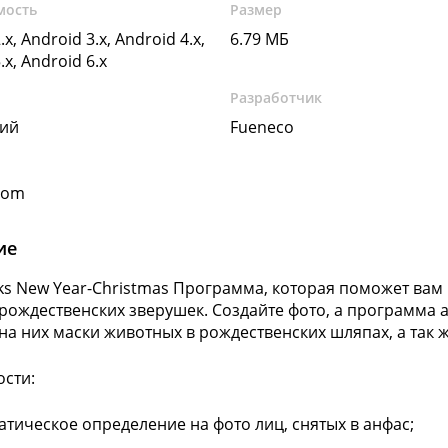
мость
Размер
.x, Android 3.x, Android 4.x,
6.79 МБ
.x, Android 6.x
Разработчик
кий
Fueneco
com
ие
lks New Year-Christmas Программа, которая поможет вам
 рождественских зверушек. Создайте фото, а программа 
на них маски животных в рождественских шляпах, а так ж
сти:
атическое определение на фото лиц, снятых в анфас;