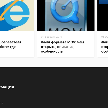
01 февраля 2019
05 ф
бозревателя
Файл формата MOV: чем
Фай
plorer где
открыть, описание,
отк
особенности
осо
РМАЦИЯ
ты