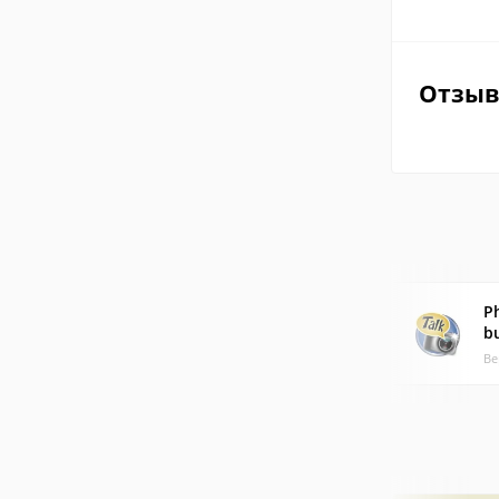
Отзы
P
b
Ве