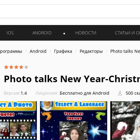
IOS
ANDROID
НОВОСТИ
СТАТЬИ И 
программы
Android
Графика
Редакторы
Photo talks N
Photo talks New Year-Chris
Версия:
1.4
Лицензия:
Бесплатно для Android
500 ск