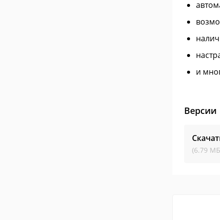
автом
возмо
налич
настр
и мно
Версии
Скачат
(6.79 МБ