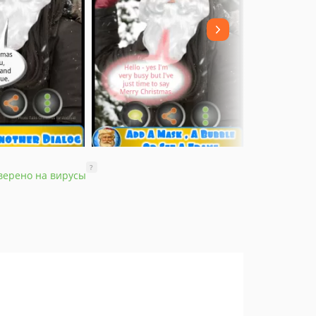
?
верено на вирусы