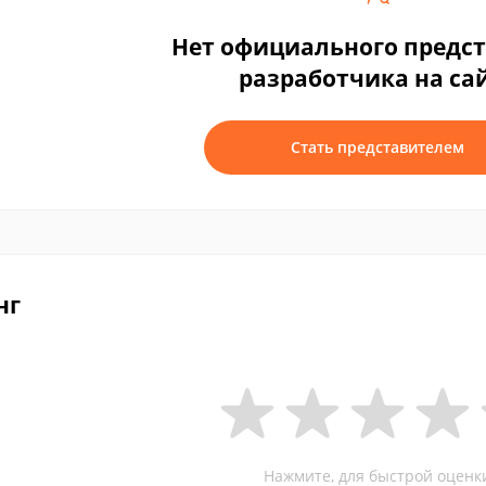
Нет официального предс
разработчика на са
Стать представителем
нг
Нажмите, для быстрой оценк