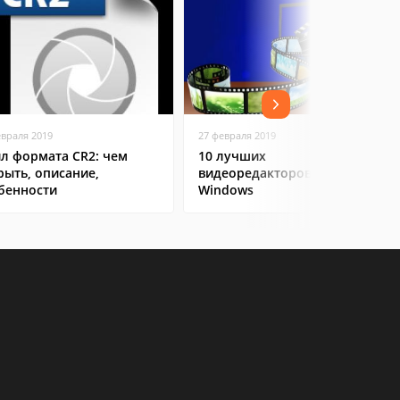
евраля 2019
27 февраля 2019
л формата CR2: чем
10 лучших
рыть, описание,
видеоредакторов на
бенности
Windows