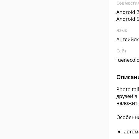
Совмести
Android 2
Android 5
Язык
Английс
Сайт
fueneco.
Описан
Photo ta
друзей в
наложит 
Особенно
автом