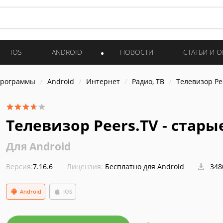
IOS
ANDROID
НОВОСТИ
СТАТЬИ И 
программы
Android
Интернет
Радио, ТВ
Телевизор Pe
Телевизор Peers.TV - стары
Для Android
Версия:
7.16.6
Лицензия:
Бесплатно для Android
348
Android
iOS