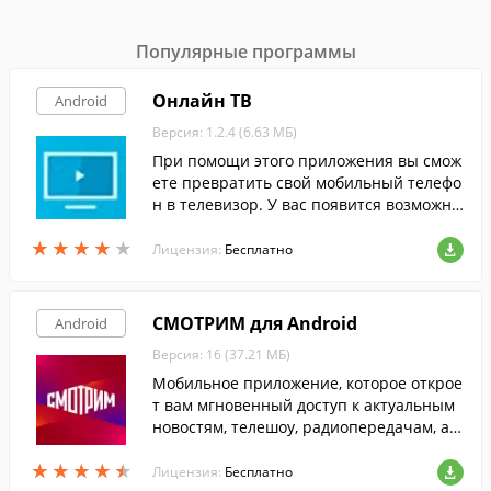
Популярные программы
Онлайн ТВ
Android
Версия: 1.2.4 (6.63 МБ)
При помощи этого приложения вы смож
ете превратить свой мобильный телефо
н в телевизор. У вас появится возможно
сть бесплатно смотреть более 50-ти рос
★
★
★
★
★
★
★
★
★
★
сийских, турецких и азербайджанских ка
Лицензия:
Бесплатно
налов в высоком качестве.
СМОТРИМ для Android
Android
Версия: 16 (37.21 МБ)
Мобильное приложение, которое открое
т вам мгновенный доступ к актуальным
новостям, телешоу, радиопередачам, а т
акже трансляциям спортивных событий,
★
★
★
★
★
★
★
★
★
★
с экрана смартфона или планшета.
Лицензия:
Бесплатно