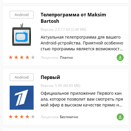
Телепрограмма от Maksim
Android
Bartosh
Версия: 2.0.17.43 (2.48 МБ)
Актуальная телепрограмма для вашего
Android-устройства. Приятной особенно
стью программы является возможность
выбора региона и создания списка кана
★
★
★
★
★
★
★
★
★
★
Лицензия:
Платно
лов.
Первый
Android
Версия: 5.99 (80.85 МБ)
Официальное приложение Первого кан
ала, которое позволит вам смотреть пря
мой эфир в высоком качестве прямо на
экране вашего мобильного устройства.
★
★
★
★
★
★
★
★
★
★
Лицензия:
Бесплатно