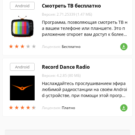
Смотреть ТВ бесплатно
Android
Версия: 2.71.25339 (1.47 МБ)
Программа, позволяющая смотреть ТВ н
а вашем телефоне или планшете. Это п
риложение откроет вам доступ к более ч
ем 100 ТВ-каналам, включая музыку, фил
★
★
★
★
★
★
★
★
★
★
ьмы, игры, мультфильмы, новости и мно
Лицензия:
Бесплатно
гое другое.
Record Dance Radio
Android
Версия: 4.2.85 (80 МБ)
Наслаждайтесь прослушиванием эфира
любимой радиостанции на своём Androi
d-устройстве, при помощи этой програм
мы.
★
★
★
★
★
★
★
★
★
★
Лицензия:
Платно